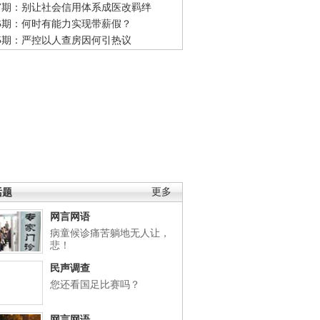
47期：别让社会信用体系成医改羁绊
46期：何时有能力实现带薪假？
45期：严控以人查房因何引热议
话题
更多
网言网语
病童候诊痛苦躺地无人让，
悲！
民声调查
您还看国足比赛吗？
网言网语