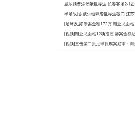
威尔顿曹添堡献世界波 长春客场2-1
半场战报-威尔顿奔袭世界波破门 江苏暂
[足球反腐]涉案金额172万 谢亚龙面临
[视频]谢亚龙面临12项指控 涉案金额达
[视频]直击第二批足球反腐案庭审：