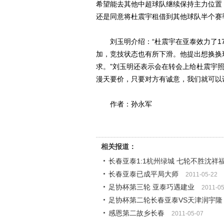
希望能去其他中超球队继续保持主力位置
还是同意将杜震宇租借到其他球队半个赛
刘玉明介绍：“杜震宇在亚泰效力了17
加，竞技状态也有所下滑。他提出想换换
求。”刘玉明还表示会在转会上给杜震宇
漫天要价，只要对方有诚意，我们就可以
作者：孙永军
相关报道：
长春亚泰1:1杭州绿城 七轮不胜沈祥
长春亚泰已成平局大师
2011-05-22
足协杯第三轮 亚泰巧遇建业
2011-05
足协杯第二轮长春亚泰VS天津润宇隆
感恩第二故乡长春
2011-05-07