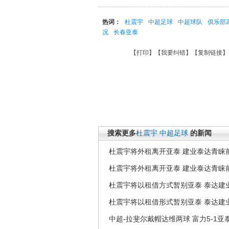
热词：
杜震宇
中超足球
中超球队
俱乐部
况
长春亚泰
【
打印
】【
我要纠错
】【
复制链接
】
搜索更多
杜震宇
中超足球
的新闻
杜震宇将外租离开亚泰 建业泰达青睐
杜震宇将外租离开亚泰 建业泰达青睐
杜震宇将以租借方式暂别亚泰 泰达建
杜震宇将以租借形式暂别亚泰 泰达建
中超-拉斐尔戴帽达维两球 富力5-1亚