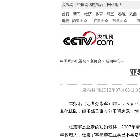
央视网
|
中国网络电视台
|
网站地图
首页
新闻
经济
体育
综艺
春晚
戏曲
电视
频道大全
栏目大全
节目大全
中国网络电视台
>
新闻台
>
新闻中心
>
亚
发布时间:2012年07月06日 03:
本报讯（记者孙永军）昨天，长春亚泰
其他球队，俱乐部董事长刘玉明表示：“
杜震宇是亚泰的功勋老将，2007年帮
年龄增大，杜震宇本赛季在亚泰已不再是