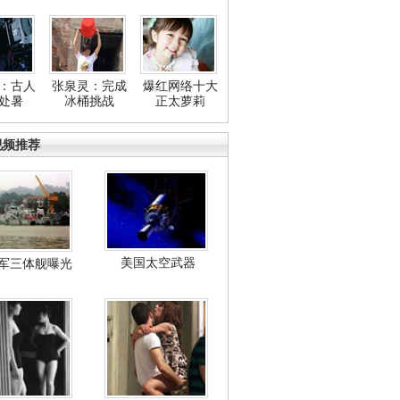
：古人
张泉灵：完成
爆红网络十大
处暑
冰桶挑战
正太萝莉
视频推荐
美国太空武器
军三体舰曝光