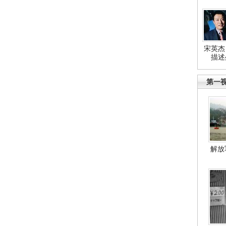
宋英杰
描述
第一
解放