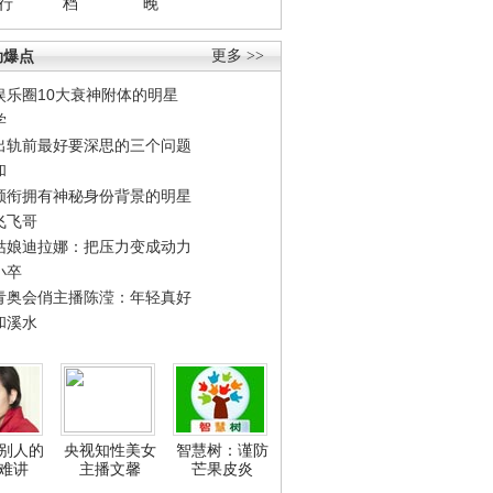
行
档
晚
劲爆点
更多 >>
娱乐圈10大衰神附体的明星
学
出轨前最好要深思的三个问题
和
领衔拥有神秘身份背景的明星
飞飞哥
姑娘迪拉娜：把压力变成动力
小卒
青奥会俏主播陈滢：年轻真好
和溪水
别人的
央视知性美女
智慧树：谨防
难讲
主播文馨
芒果皮炎