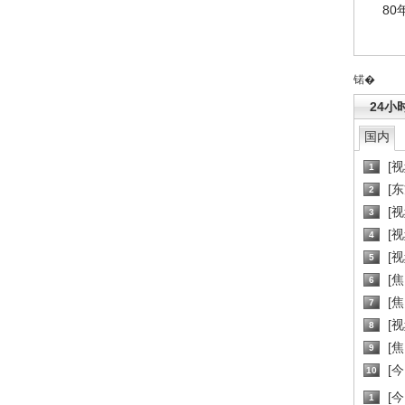
80
锘�
24小
国内
[
1
[
2
[
3
[
4
[
5
[
6
[焦
7
[
8
[
9
[
10
[
1