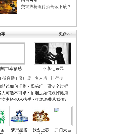
交警拔枪逼停酒驾该不该？
推荐
更多>>
国城市幸福感
不孝七宗罪
|
微直播
|
微广场
|
名人墙
|
排行榜
子打蜡该如何识别
• 揭秘歼十研制全过程
种贵人可遇不可求
• 抽烟是如何毁掉健康
人为病妻搭40米扶手
• 拒绝浪费从我做起
国·
梦想星搭
我要上春
开门大吉