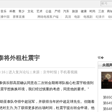
音乐
科教
青少
文化
艺术
公益
产经
汽车
旅游
健康
时尚
三农
商
直播中国
赛事直播
网络电视客户端
|
高清
电影
电视剧
纪录片
动
泰将外租杜震宇
锘�
央视
16 |
进入复兴论坛
| 来源：京华时报 |
手机看视频
俱乐部高层确认同意在二次转会期将球队核心杜震宇租借到
杜震宇想换换环境，我们经过慎重的考虑，同意他的要求。”
第65
助亚泰队夺得中超冠军，并获得当年的中超足球先生。但随着
第6
绝对主力,为了获得更多的出场时间，杜震宇提出转会申请。他
第6