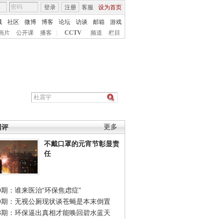
登录
注册
客服
设为首页
城
社区
微博
博客
论坛
访谈
邮箱
游戏
画片
公开课
播客
|
CCTV
频道
栏目
网评
更多
不戴口罩的元宵节彰显责
任
0期：谁来医治“环保焦虑症”
49期：无视公厕现状谈苍蝇是本末倒置
48期：环保逼出真相才能唤回碧水蓝天