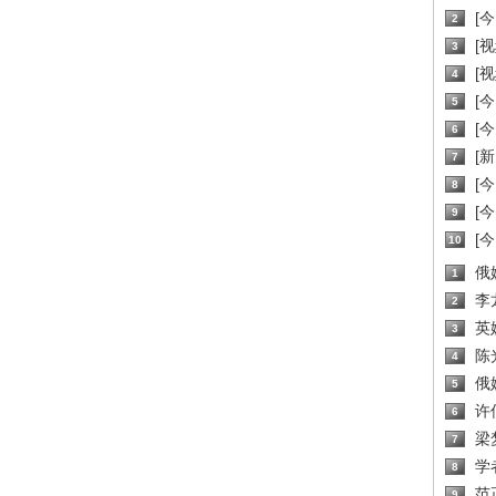
[
2
[
3
[
4
[
5
[
6
[新
7
[
8
[
9
[
10
俄
1
李
2
英
3
陈
4
俄
5
许
6
梁
7
学
8
范
9