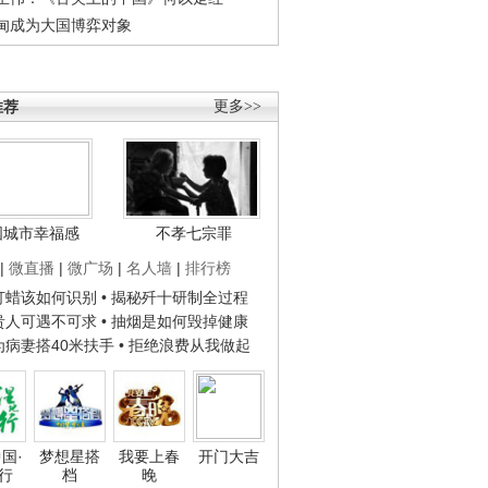
甸成为大国博弈对象
推荐
更多>>
国城市幸福感
不孝七宗罪
|
微直播
|
微广场
|
名人墙
|
排行榜
子打蜡该如何识别
• 揭秘歼十研制全过程
种贵人可遇不可求
• 抽烟是如何毁掉健康
人为病妻搭40米扶手
• 拒绝浪费从我做起
国·
梦想星搭
我要上春
开门大吉
行
档
晚