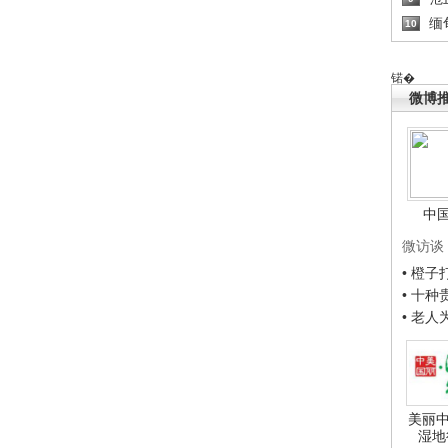
缅
10
锘�
微博
中
微访谈
• 橙
• 十
• 老
美丽中
湿地