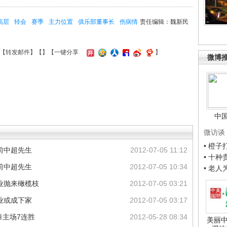
高层
转会
赛季
主力位置
俱乐部董事长
伤病情
责任编辑：魏新民
【
转发邮件
】【
】
【一键分享
】
微博
中
微访谈
• 橙
前中超先生
2012-07-05 11:12
• 十
前中超先生
2012-07-05 10:34
• 老
业抛来橄榄枝
2012-07-05 03:21
业或成下家
2012-07-05 03:17
泰主场7连胜
2012-05-28 08:34
美丽中