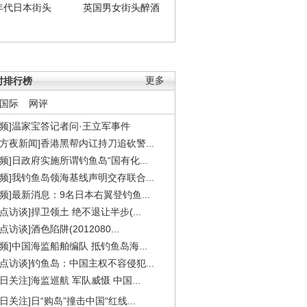
年代日本街头
英国男女街头醉酒
时排行榜
更多
国际
网评
视频]温家宝答记者问·王立军事件
东方夜新闻]香港黑帮内讧持刀追砍警...
视频]日政府实施所谓钓鱼岛“国有化...
视频]我钓鱼岛领海基线声明交存联合...
视频]最新消息：9名日本右翼登钓鱼...
焦点访谈]捍卫领土 绝不退让半步(...
点访谈]酒色陷阱(2012080...
视频]中国海监船舶编队 抵钓鱼岛海...
焦点访谈]钓鱼岛：中国主权不容侵犯...
今日关注]海监巡航 军队威慑 中国...
今日关注]日“购岛”撞击中国“红线...