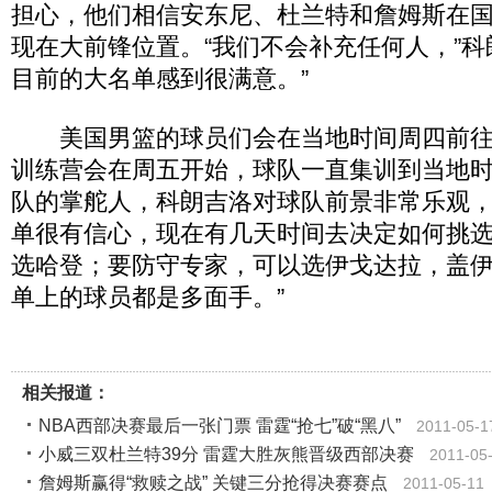
担心，他们相信安东尼、杜兰特和詹姆斯在
现在大前锋位置。“我们不会补充任何人，”科
目前的大名单感到很满意。”
美国男篮的球员们会在当地时间周四前往
训练营会在周五开始，球队一直集训到当地时
队的掌舵人，科朗吉洛对球队前景非常乐观，
单很有信心，现在有几天时间去决定如何挑
选哈登；要防守专家，可以选伊戈达拉，盖
单上的球员都是多面手。”
相关报道：
NBA西部决赛最后一张门票 雷霆“抢七”破“黑八”
2011-05-1
小威三双杜兰特39分 雷霆大胜灰熊晋级西部决赛
2011-05
詹姆斯赢得“救赎之战” 关键三分抢得决赛赛点
2011-05-11