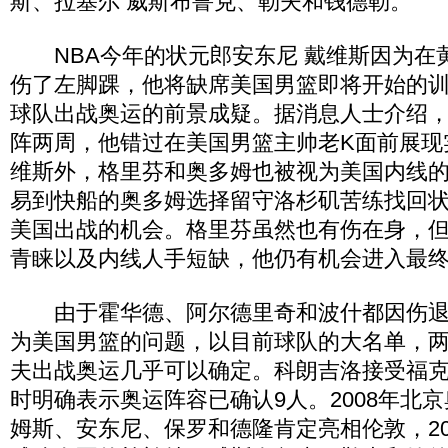
斯、拉塞尔 威斯布鲁克、勒夫和钱德勒。
NBA今年的状元郎安东尼 戴维斯因为在
伤了左脚踝，他将缺席美国男篮即将开始的
球队出战奥运的前景成疑。据消息人士介绍
阵两周，他错过在美国男篮主帅老K面前展现
维斯外，格里芬和奥多姆也被视为美国内线
易到快船的奥多姆选择留守洛杉矶苦练找回
美国出战的机会。格里芬虽然也有伤在身，
青睐以及内线人手短缺，他仍有机会进入最终
由于霍华德、阿尔德里奇和波什都因伤退
为美国男篮的问题，以目前球队的大名单，
夫出战奥运几乎可以确定。科朗吉洛接受福
时明确表示奥运阵容已确认9人。2008年北
姆斯、安东尼、保罗和德隆肯定亮相伦敦，20