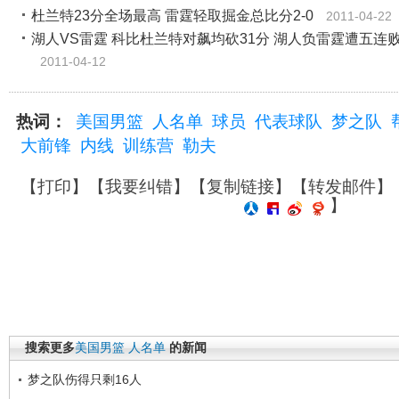
杜兰特23分全场最高 雷霆轻取掘金总比分2-0
2011-04-22
湖人VS雷霆 科比杜兰特对飙均砍31分 湖人负雷霆遭五连
2011-04-12
热词：
美国男篮
人名单
球员
代表球队
梦之队
大前锋
内线
训练营
勒夫
【
打印
】【
我要纠错
】【
复制链接
】【
转发邮件
】
】
搜索更多
美国男篮
人名单
的新闻
梦之队伤得只剩16人