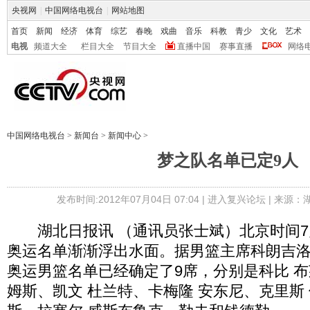
央视网
|
中国网络电视台
|
网站地图
首页
新闻
经济
体育
综艺
春晚
戏曲
音乐
科教
青少
文化
艺术
电视
频道大全
栏目大全
节目大全
直播中国
赛事直播
网络
中国网络电视台
>
新闻台
>
新闻中心
>
梦之队名单已定9人
发布时间:2012年07月04日 07:04 |
进入复兴论坛
| 来源：
湖北日报讯 （通讯员张士斌）北京时间7
奥运名单渐渐浮出水面。据男篮主席科朗吉洛
奥运男篮名单已经确定了9席，分别是科比 布
姆斯、凯文 杜兰特、卡梅隆 安东尼、克里斯