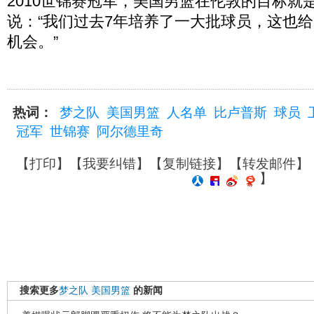
2010世锦赛冠军，美国男篮在伦敦的目标就
说：“我们过去7年培养了一大批球员，这也
机会。”
热词：
梦之队
美国男篮
人名单
比卢普斯
球员
冠军
世锦赛
阿尔德里奇
【
打印
】【
我要纠错
】【
复制链接
】【
转发邮件
】
】
搜索更多
梦之队
美国男篮
的新闻