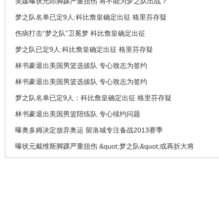
美媒曝状元郎脚踝严重扭伤 将不能为梦之队出战？
梦之队名单已定9人:科比詹皇确定出征 格里芬存疑
伤病打击“梦之队”卫冕梦 科比詹皇确定出征
梦之队已定9人:科比詹皇确定出征 格里芬存疑
林书豪退出美国男篮选拔队 专心致志为签约
林书豪退出美国男篮选拔队 专心致志为签约
梦之队名单已定9人：科比詹皇确定出征 格里芬存疑
林书豪退出美国男篮陪练队 专心续约问题
曝奥多姆决定放弃奥运 留洛城专注备战2013赛季
曝状元戴维斯脚踝严重扭伤 &quot;梦之队&quot;或再折大将