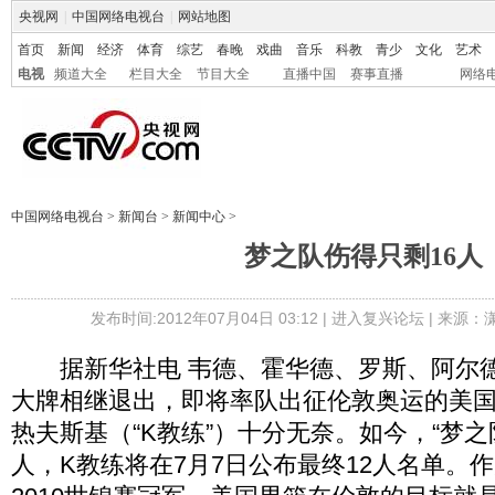
央视网
|
中国网络电视台
|
网站地图
首页
新闻
经济
体育
综艺
春晚
戏曲
音乐
科教
青少
文化
艺术
电视
频道大全
栏目大全
节目大全
直播中国
赛事直播
网络
中国网络电视台
>
新闻台
>
新闻中心
>
梦之队伤得只剩16人
发布时间:2012年07月04日 03:12 |
进入复兴论坛
| 来源：
据新华社电 韦德、霍华德、罗斯、阿尔德
大牌相继退出，即将率队出征伦敦奥运的美国
热夫斯基（“K教练”）十分无奈。如今，“梦之
人，K教练将在7月7日公布最终12人名单。作