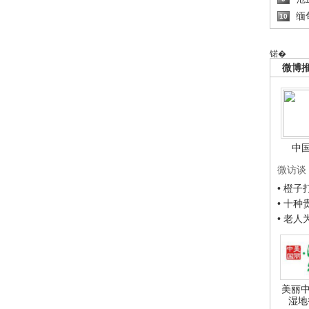
缅
10
锘�
微博
中
微访谈
• 橙
• 十
• 老
美丽中
湿地