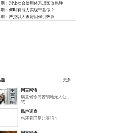
47期：别让社会信用体系成医改羁绊
46期：何时有能力实现带薪假？
45期：严控以人查房因何引热议
话题
更多
网言网语
病童候诊痛苦躺地无人让，
悲！
民声调查
您还看国足比赛吗？
网言网语