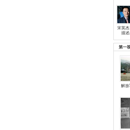
宋英杰
描述
第一
解放