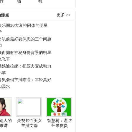
行
档
晚
劲爆点
更多 >>
娱乐圈10大衰神附体的明星
学
出轨前最好要深思的三个问题
和
领衔拥有神秘身份背景的明星
飞飞哥
姑娘迪拉娜：把压力变成动力
小卒
青奥会俏主播陈滢：年轻真好
和溪水
别人的
央视知性美女
智慧树：谨防
难讲
主播文馨
芒果皮炎