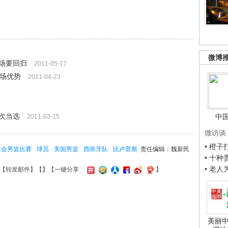
微博
场要回归
2011-05-17
主场优势
2011-04-23
次当选
中
2011-03-15
微访谈
• 橙
运会男篮比赛
球员
美国男篮
西班牙队
比卢普斯
责任编辑：魏新民
• 十
• 老
【
转发邮件
】【
】
【一键分享
】
美丽中