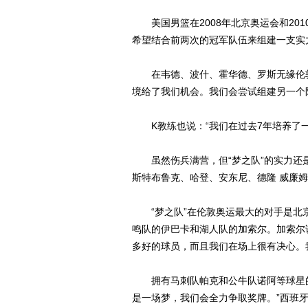
美国男篮在2008年北京奥运会和20
希望结合前两次的冠军队伍来组建一支实
在韦德、波什、霍华德、罗斯无缘伦敦
境给了我们机会。我们会尝试组建另一个
K教练也说：“我们在过去7年培养了一
虽然伤兵满营，但“梦之队”的实力还是
斯特布鲁克、哈登、安东尼、德隆 威廉
“梦之队”在伦敦奥运最大的对手是北京
鸣队的伊巴卡和湖人队的加索尔。加索尔
多好的球员，而且我们在场上很有决心。
拥有马刺队帕克和公牛队诺阿等球星的
是一场梦，我们会全力争取奖牌。”西班