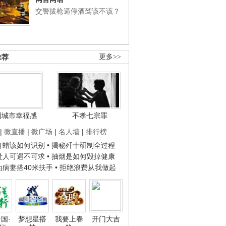
交警拔枪逼停酒驾该不该？
推荐
更多>>
国城市幸福感
不孝七宗罪
|
微直播
|
微广场
|
名人墙
|
排行榜
子打蜡该如何识别
• 揭秘歼十研制全过程
种贵人可遇不可求
• 抽烟是如何毁掉健康
人为病妻搭40米扶手
• 拒绝浪费从我做起
国·
梦想星搭
我要上春
开门大吉