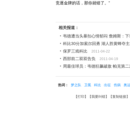
竞逐金牌的话，那你就错了。”
相关报道：
韦德遭当头暴扣心情郁闷 詹姆斯：下
科比30分加索尔回勇 湖人胜黄蜂夺
保罗三戏科比
2011-04-22
西部前二双双告负
2011-04-19
周最佳球员：韦德狂飙破敌 帕克第二
热词：
梦之队
卫冕
科比
出征
伤病
奥
【
打印
】【
我要纠错
】【
复制链接
】