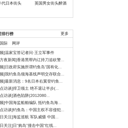
年代日本街头
英国男女街头醉酒
时排行榜
更多
国际
网评
视频]温家宝答记者问·王立军事件
东方夜新闻]香港黑帮内讧持刀追砍警...
视频]日政府实施所谓钓鱼岛“国有化...
视频]我钓鱼岛领海基线声明交存联合...
视频]最新消息：9名日本右翼登钓鱼...
焦点访谈]捍卫领土 绝不退让半步(...
点访谈]酒色陷阱(2012080...
视频]中国海监船舶编队 抵钓鱼岛海...
焦点访谈]钓鱼岛：中国主权不容侵犯...
今日关注]海监巡航 军队威慑 中国...
今日关注]日“购岛”撞击中国“红线...