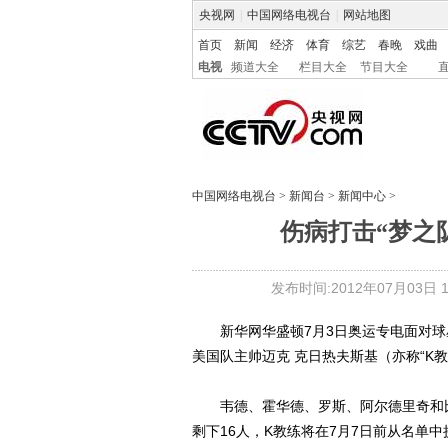
央视网
|
中国网络电视台
|
网站地图
首页
新闻
经济
体育
综艺
春晚
戏曲
电视
频道大全
栏目大全
节目大全
中国网络电视台
>
新闻台
>
新闻中心
>
伤病打击“梦之
发布时间:2012年07月03日 14
新华网华盛顿7月3日奥运专电面对球
美国队主帅迈克 克日热夫斯基（亦称“K
韦德、霍华德、罗斯、阿尔德里奇和比
剩下16人，K教练将在7月7日前从名单中