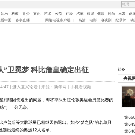
音乐
科教
青少
文化
艺术
公益
产经
汽车
旅游
健康
时尚
三农
商
直播中国
赛事直播
网络电视客户端
|
高清
电影
电视剧
纪录片
动
队”卫冕梦 科比詹皇确定出征
锘�
央视
:47 |
进入复兴论坛
| 来源：新华网 |
手机看视频
星相继因伤退出的问题，即将率队出征伦敦奥运会男篮比赛的
教练”）十分无奈。
第65
卢普斯等大牌球星已相继因伤退出。如今“梦之队”的名单只
第6
挑选出最终的奥运12人名单。
第6