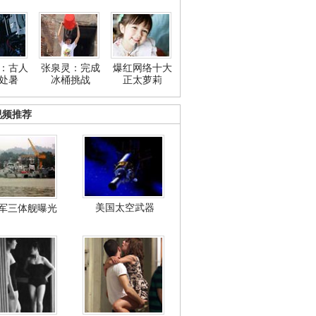
：古人
张泉灵：完成
爆红网络十大
处暑
冰桶挑战
正太萝莉
视频推荐
美国太空武器
军三体舰曝光