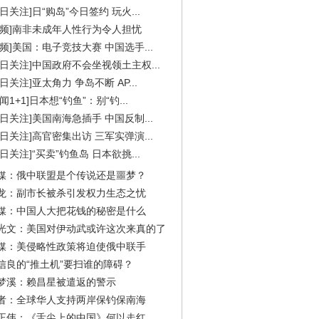
今日关注]日“购岛”今日签约 玩火...
视频]南非未成年人性行为令人担忧
视频]美国：电子竞技大赛 中国选手...
今日关注]中国政府不会坐视领土主权...
今日关注]亚太角力 争岛不断 AP...
闻1+1]日本想“钓鱼”：别“钓...
今日关注]美国南海急插手 中国反制...
今日关注]高官密集出访 三军实弹演...
今日关注]“买卖”钓鱼岛 日本欲挑...
媒：俄中联盟是个传说还是噩梦？
龙：副市长被杀引发权力生态之忧
媒：中国人大把花钱的秘密是什么
光文：美国对伊动武或许这次来真的了
媒：美侵略性政策将迫使俄中联手
信良的“推土机”要扫谁的障碍？
梦溪：赖昌星被遣返的警示
者：全球华人支持两岸保钓保南海
正伟：《舌尖上的中国》何以走红