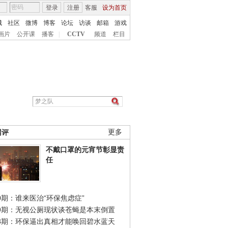
登录
注册
客服
设为首页
城
社区
微博
博客
论坛
访谈
邮箱
游戏
画片
公开课
播客
|
CCTV
频道
栏目
网评
更多
不戴口罩的元宵节彰显责
任
0期：谁来医治“环保焦虑症”
49期：无视公厕现状谈苍蝇是本末倒置
48期：环保逼出真相才能唤回碧水蓝天