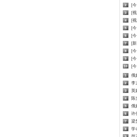
[
2
[
3
[
4
[
5
[
6
[新
7
[
8
[
9
[
10
俄
1
李
2
英
3
陈
4
俄
5
许
6
梁
7
学
8
范
9