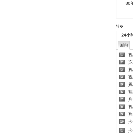
80
锘�
24小
国内
[
1
[
2
[
3
[
4
[
5
[
6
[焦
7
[
8
[
9
[
10
[
1