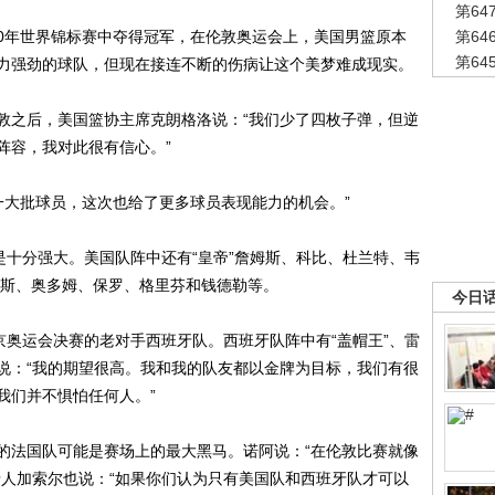
第6
10年世界锦标赛中夺得冠军，在伦敦奥运会上，美国男篮原本
第6
第6
力强劲的球队，但现在接连不断的伤病让这个美梦难成现实。
之后，美国篮协主席克朗格洛说：“我们少了四枚子弹，但逆
阵容，我对此很有信心。”
大批球员，这次也给了更多球员表现能力的机会。”
十分强大。美国队阵中还有“皇帝”詹姆斯、科比、杜兰特、韦
姆斯、奥多姆、保罗、格里芬和钱德勒等。
今日
奥运会决赛的老对手西班牙队。西班牙队阵中有“盖帽王”、雷
说：“我的期望很高。我和我的队友都以金牌为目标，我们有很
我们并不惧怕任何人。”
法国队可能是赛场上的最大黑马。诺阿说：“在伦敦比赛就像
牙人加索尔也说：“如果你们认为只有美国队和西班牙队才可以