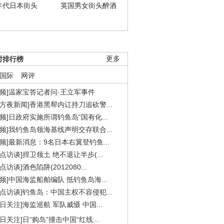
年代日本街头
英国男女街头醉酒
时排行榜
更多
国际
网评
视频]温家宝答记者问·王立军事件
东方夜新闻]香港黑帮内讧持刀追砍警...
视频]日政府实施所谓钓鱼岛“国有化...
视频]我钓鱼岛领海基线声明交存联合...
视频]最新消息：9名日本右翼登钓鱼...
焦点访谈]捍卫领土 绝不退让半步(...
点访谈]酒色陷阱(2012080...
视频]中国海监船舶编队 抵钓鱼岛海...
焦点访谈]钓鱼岛：中国主权不容侵犯...
今日关注]海监巡航 军队威慑 中国...
今日关注]日“购岛”撞击中国“红线...