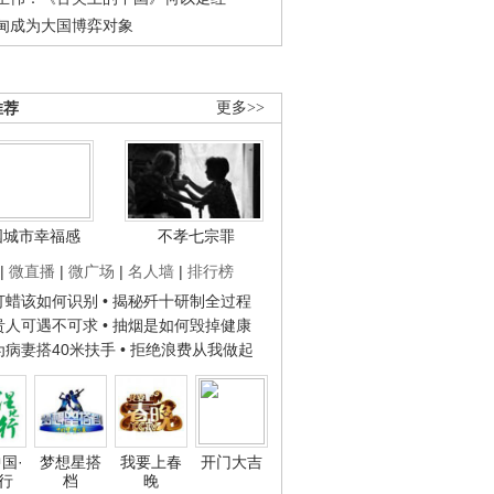
甸成为大国博弈对象
推荐
更多>>
国城市幸福感
不孝七宗罪
|
微直播
|
微广场
|
名人墙
|
排行榜
子打蜡该如何识别
• 揭秘歼十研制全过程
种贵人可遇不可求
• 抽烟是如何毁掉健康
人为病妻搭40米扶手
• 拒绝浪费从我做起
国·
梦想星搭
我要上春
开门大吉
行
档
晚