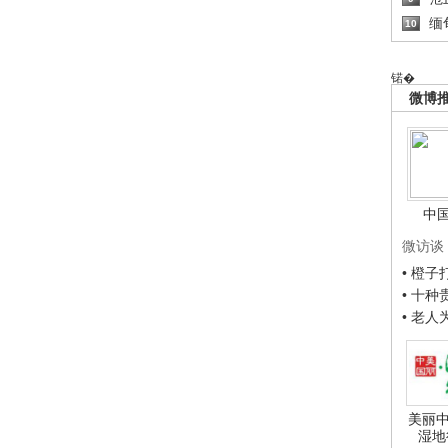
缅
10
锘�
微博
中
微访谈
• 橙
• 十
• 老
美丽中
湿地