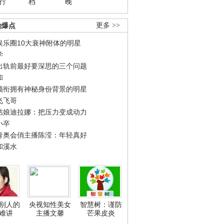
行
档
晚
劲爆点
更多 >>
娱乐圈10大衰神附体的明星
学
出轨前最好要深思的三个问题
和
领衔拥有神秘身份背景的明星
飞飞哥
姑娘迪拉娜：把压力变成动力
小卒
青奥会俏主播陈滢：年轻真好
和溪水
别人的
央视知性美女
智慧树：谨防
难讲
主播文馨
芒果皮炎