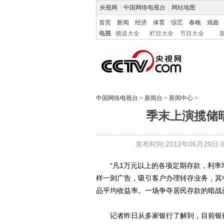
央视网
|
中国网络电视台
|
网站地图
首页
新闻
经济
体育
综艺
春晚
戏曲
电视
频道大全
栏目大全
节目大全
中国网络电视台
>
新闻台
>
新闻中心
>
季末上演揽储暗
发布时间:2012年06月29日 04
“凡1万元以上的各项定期存款，利率均
样一则广告，吸引客户办理转存业务，其中
品平均收益率。一场争夺居民存款的暗战
记者昨日从多家银行了解到，目前银行理