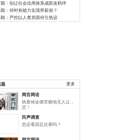
47期：别让社会信用体系成医改羁绊
46期：何时有能力实现带薪假？
45期：严控以人查房因何引热议
话题
更多
网言网语
病童候诊痛苦躺地无人让，
悲！
民声调查
您还看国足比赛吗？
网言网语