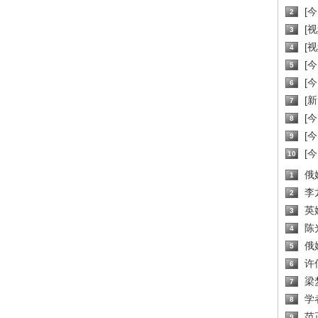
[
2
[
3
[
4
[
5
[
6
[新
7
[
8
[
9
[
10
俄
1
李
2
英
3
陈
4
俄
5
许
6
梁
7
学
8
范
9