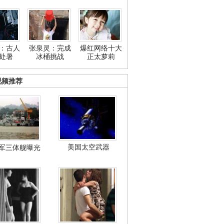
：古人
张泉灵：完成
爆红网络十大
处暑
冰桶挑战
正太萝莉
视频推荐
美国太空武器
军三体舰曝光