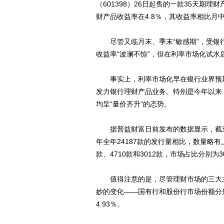
（601398）26日起售的一款35天期理
财产品收益率在4.8％，其收益率相比月
尽管又临月末、季末“敏感期”，受银
收益率“波澜不惊”，但在利率市场化试
事实上，利率市场化早在银行业界预期
发力银行理财产品业务。特别是今年以来
均呈“量价齐升”的态势。
据普益财富日前发布的数据显示，截至6月
年全年24187款的发行量相比，数量略
款、4710款和3012款，市场占比分别为30.
值得注意的是，尽管理财市场的三大主
妙的变化――国有行和股份行市场份额分别
4.93％。