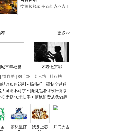
交警拔枪逼停酒驾该不该？
推荐
更多>>
国城市幸福感
不孝七宗罪
|
微直播
|
微广场
|
名人墙
|
排行榜
子打蜡该如何识别
• 揭秘歼十研制全过程
种贵人可遇不可求
• 抽烟是如何毁掉健康
人为病妻搭40米扶手
• 拒绝浪费从我做起
国·
梦想星搭
我要上春
开门大吉