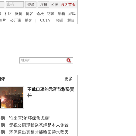
登录
注册
客服
设为首页
城
社区
微博
博客
论坛
访谈
邮箱
游戏
画片
公开课
播客
|
CCTV
频道
栏目
网评
更多
不戴口罩的元宵节彰显责
任
0期：谁来医治“环保焦虑症”
49期：无视公厕现状谈苍蝇是本末倒置
48期：环保逼出真相才能唤回碧水蓝天