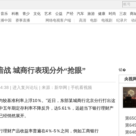
音乐
科教
青少
文化
艺术
公益
产经
汽车
旅游
健康
时尚
三农
商
直播中国
赛事直播
网络电视客户端
|
高清
电影
电视剧
纪录片
动
战 城商行表现分外“抢眼”
锘�
央视
:38 |
进入复兴论坛
| 来源：新华网 |
手机看视频
较基准利率上浮10％。”近日，东部某城商行北京分行打出这
五年期定存利率不降反升，达5.61％，远超当下银行理财产
已经悄然展开。
第65
第6
财产品收益率普遍在4％-5％之间，例如工商银行
第6