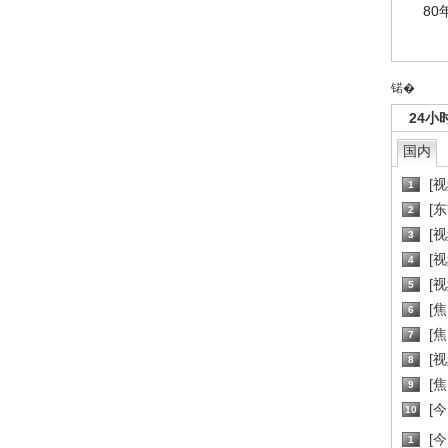
80
锘�
24小
国内
[
1
[
2
[
3
[
4
[
5
[
6
[焦
7
[
8
[
9
[
10
[
1