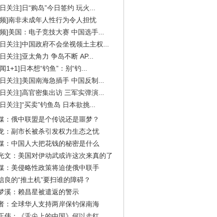
今日关注]日“购岛”今日签约 玩火...
视频]南非未成年人性行为令人担忧
视频]美国：电子竞技大赛 中国选手...
今日关注]中国政府不会坐视领土主权...
今日关注]亚太角力 争岛不断 AP...
闻1+1]日本想“钓鱼”：别“钓...
今日关注]美国南海急插手 中国反制...
今日关注]高官密集出访 三军实弹演...
今日关注]“买卖”钓鱼岛 日本欲挑...
媒：俄中联盟是个传说还是噩梦？
龙：副市长被杀引发权力生态之忧
媒：中国人大把花钱的秘密是什么
光文：美国对伊动武或许这次来真的了
媒：美侵略性政策将迫使俄中联手
信良的“推土机”要扫谁的障碍？
梦溪：赖昌星被遣返的警示
者：全球华人支持两岸保钓保南海
正伟：《舌尖上的中国》何以走红