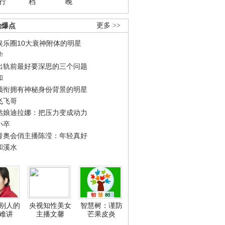
行
档
晚
劲爆点
更多 >>
娱乐圈10大衰神附体的明星
学
出轨前最好要深思的三个问题
和
领衔拥有神秘身份背景的明星
飞飞哥
姑娘迪拉娜：把压力变成动力
小卒
青奥会俏主播陈滢：年轻真好
和溪水
别人的
央视知性美女
智慧树：谨防
难讲
主播文馨
芒果皮炎