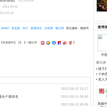
加强(图)
2011-03-04
2011-03-02
011-02-13
微博
shibor
资金面
央行
政策组合
分析师
银行间
责任编辑：魏新民
【
转发邮件
】【
】
【一键分享
】
中
微访谈
• 橙
• 十
• 老
2012-06-21 13:17
减仓个股排名
2012-06-21 09:40
美丽中
2012-06-21 09:36