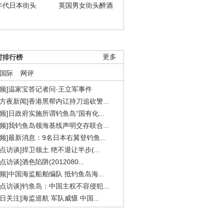
年代日本街头
英国男女街头醉酒
时排行榜
更多
国际
网评
视频]温家宝答记者问·王立军事件
东方夜新闻]香港黑帮内讧持刀追砍警...
视频]日政府实施所谓钓鱼岛“国有化...
视频]我钓鱼岛领海基线声明交存联合...
视频]最新消息：9名日本右翼登钓鱼...
焦点访谈]捍卫领土 绝不退让半步(...
点访谈]酒色陷阱(2012080...
视频]中国海监船舶编队 抵钓鱼岛海...
焦点访谈]钓鱼岛：中国主权不容侵犯...
今日关注]海监巡航 军队威慑 中国...