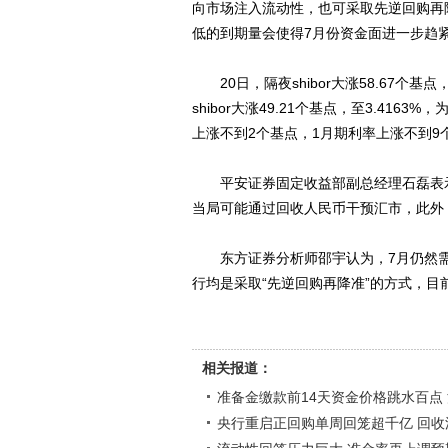
向市场注入流动性，也可采取先逆回购再
低的到期量会使得7月份资金面进一步趋
20日，隔夜shibor大涨58.67个基
shibor大涨49.21个基点，至3.41
上涨不到2个基点，1月期利率上涨不到9
平安证券固定收益部副总经理石磊表示
当局可能通过回收人民币干预汇市，此外
东方证券分析师邵宇认为，7月仍然需
行均是采取“先逆回购再降准”的方式，目
相关报道：
准备金缴款前14天资金价格跳水百点
央行重启正回购单周回笼超千亿 回收