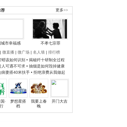
推荐
更多>>
国城市幸福感
不孝七宗罪
|
微直播
|
微广场
|
名人墙
|
排行榜
子打蜡该如何识别
• 揭秘歼十研制全过程
种贵人可遇不可求
• 抽烟是如何毁掉健康
人为病妻搭40米扶手
• 拒绝浪费从我做起
国·
梦想星搭
我要上春
开门大吉
行
档
晚