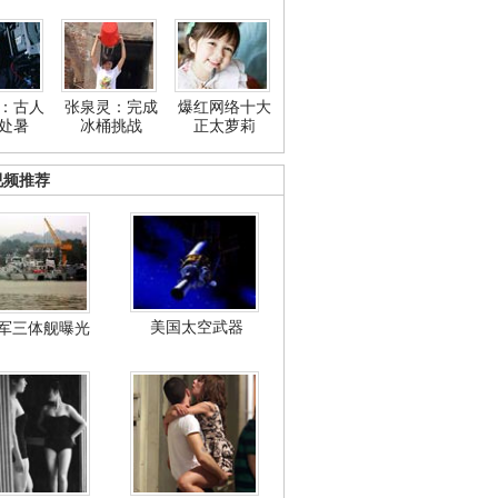
：古人
张泉灵：完成
爆红网络十大
处暑
冰桶挑战
正太萝莉
视频推荐
美国太空武器
军三体舰曝光