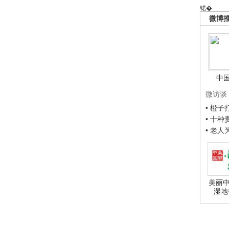
锘�
微博
中
微访谈
• 橙
• 十
• 老
美丽中
湿地