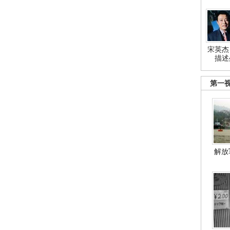
宋英杰
描述
第一
解放