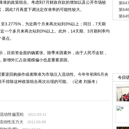
降准的政策组合。考虑到7月财政存款的增加以及公开市场较
第6
紧，因此7月再度下调法定存准率的可能性较大。
第6
第6
点，至3.2775%，为近两个月来再次站到3%以上；同日，7天期
63%，为近一个多月来再次站到3%以上。此外，14天期、3月期利率均
个基点。
，目前资金面的确紧张。除季末因素外，由于人民币走软，
，新增外汇占款规模偏小也是重要原因。
要逆回购操作或者降准为市场注入流动性。今年年初和5月央
今日
前不排除这种政策组合再次出现的可能。（记者 刘振冬）
 流动性偏宽松
2011-03-12
流动性压力大
2011-03-09