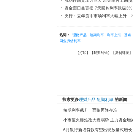
流动性回笼压力巨大 准金率再上调预期
资金面日益宽松 7天回购利率跌破3%
央行：去年货币市场利率大幅上升
2
热词：
理财产品
短期利率
利率上涨
基点
同业拆借利率
【
打印
】【
我要纠错
】【
复制链接
】
搜索更多
理财产品
短期利率
的新闻
短期利率飙升 面临再降存准
小市值火爆难改大盘弱势 主力资金增
6月银行新增贷款有望出现放量式增长