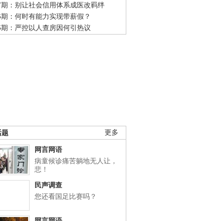
47期：别让社会信用体系成医改羁绊
46期：何时有能力实现带薪假？
45期：严控以人查房因何引热议
话题
更多
网言网语
病童候诊痛苦躺地无人让，
悲！
民声调查
您还看国足比赛吗？
网言网语