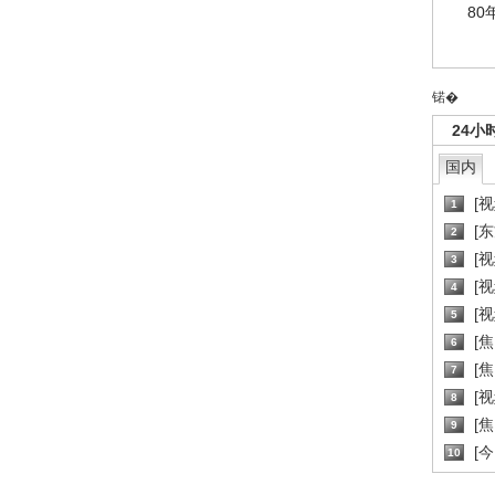
80
锘�
24小
国内
[
1
[
2
[
3
[
4
[
5
[
6
[焦
7
[
8
[
9
[
10