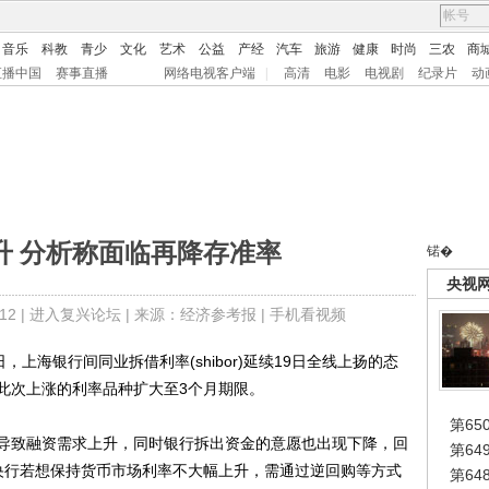
音乐
科教
青少
文化
艺术
公益
产经
汽车
旅游
健康
时尚
三农
商
直播中国
赛事直播
网络电视客户端
|
高清
电影
电视剧
纪录片
动
升 分析称面临再降存准率
锘�
央视
2 |
进入复兴论坛
| 来源：经济参考报 |
手机看视频
海银行间同业拆借利率(shibor)延续19日全线上扬的态
此次上涨的利率品种扩大至3个月期限。
第65
致融资需求上升，同时银行拆出资金的意愿也出现下降，回
第6
央行若想保持货币市场利率不大幅上升，需通过逆回购等方式
第6