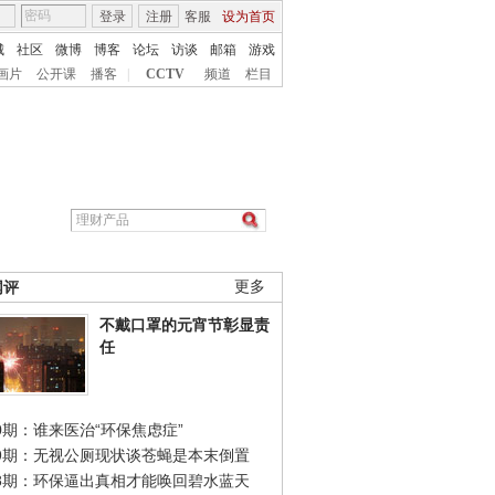
登录
注册
客服
设为首页
城
社区
微博
博客
论坛
访谈
邮箱
游戏
画片
公开课
播客
|
CCTV
频道
栏目
网评
更多
不戴口罩的元宵节彰显责
任
0期：谁来医治“环保焦虑症”
49期：无视公厕现状谈苍蝇是本末倒置
48期：环保逼出真相才能唤回碧水蓝天