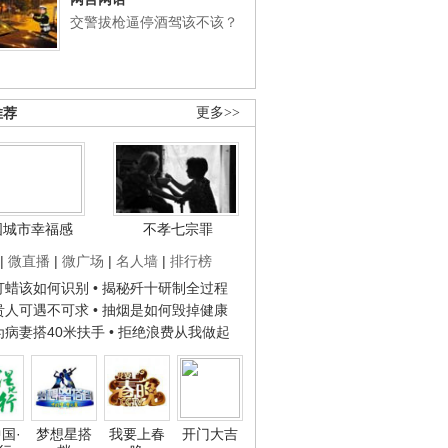
交警拔枪逼停酒驾该不该？
推荐
更多>>
国城市幸福感
不孝七宗罪
|
微直播
|
微广场
|
名人墙
|
排行榜
子打蜡该如何识别
• 揭秘歼十研制全过程
种贵人可遇不可求
• 抽烟是如何毁掉健康
人为病妻搭40米扶手
• 拒绝浪费从我做起
国·
梦想星搭
我要上春
开门大吉