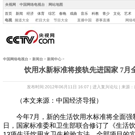
央视网
|
中国网络电视台
|
网站地图
首页
新闻
经济
体育
综艺
春晚
戏曲
音乐
科教
青少
文化
艺术
电视
频道大全
栏目大全
节目大全
直播中国
赛事直播
网络
中国网络电视台
>
新闻台
>
新闻中心
>
饮用水新标准将接轨先进国家 7月
发布时间:2012年06月11日 16:07 |
进入复兴论坛
| 来源：
（本文来源：中国经济导报）
今年7月，新的生活饮用水标准将全面强制执
日，国家标准委和卫生部联合修订了《生活
13项生活饮用水卫生检验方法，全部项目的实施