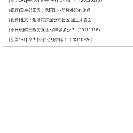
[新闻1+1]是强拆 还是“黑社会犯罪”？（20120320）
[视频]卫生部回应：我国乳业新标准没有倒退
[视频]北京：集装箱房屋惊现社区 屋主未露面
[今日观察]三险变五险 保障多多少？（20111116）
[新闻1+1]“暴力拆迁”必须铲除！（20110926）