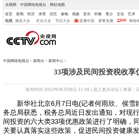
央视网
|
中国网络电视台
|
网站地图
首页
新闻
经济
体育
综艺
春晚
戏曲
音乐
科教
青少
文化
艺术
电视
频道大全
栏目大全
节目大全
直播中国
赛事直播
网络
中国网络电视台
>
新闻台
>
新闻中心
>
33项涉及民间投资税收享
发布时间:2012年06月08日 11:48 |
进入复兴论坛
| 来源：
新华社北京6月7日电(记者何雨欣、侯雪静
务总局获悉，税务总局近日发出通知，对现
间投资的六大类33项优惠政策进行了明确，
关要认真落实这些政策，促进民间投资健康