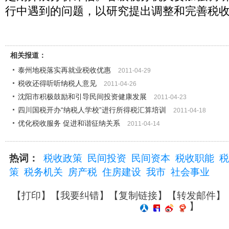
行中遇到的问题，以研究提出调整和完善税
相关报道：
泰州地税落实再就业税收优惠
2011-04-29
税收还得听听纳税人意见
2011-04-26
沈阳市积极鼓励和引导民间投资健康发展
2011-04-23
四川国税开办“纳税人学校”进行所得税汇算培训
2011-04-18
优化税收服务 促进和谐征纳关系
2011-04-14
热词：
税收政策
民间投资
民间资本
税收职能
税
策
税务机关
房产税
住房建设
我市
社会事业
【
打印
】【
我要纠错
】【
复制链接
】【
转发邮件
】
】