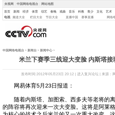
央视网
|
中国网络电视台
|
网站地图
首页
新闻
经济
体育
综艺
春晚
戏曲
音乐
科教
青少
文化
艺术
电视
频道大全
栏目大全
节目大全
直播中国
赛事直播
网络
中国网络电视台
>
新闻台
>
新闻中心
>
米兰下赛季三线迎大变脸 内斯塔接
发布时间:2012年05月23日 20:12 |
进入复兴论坛
| 来源：
网易体育5月23日报道：
随着内斯塔、加图索、西多夫等老将的离
的阵容将再次迎来一次大变脸。这将是阿莱
为核心的战术之后米兰的又一次重大改变，