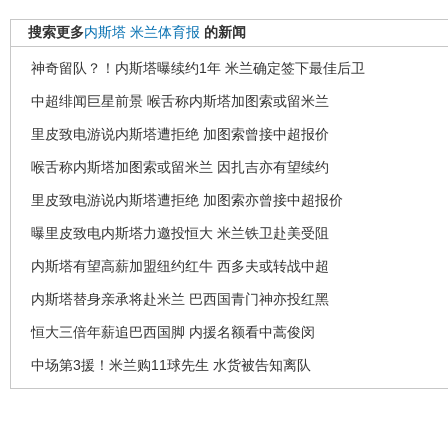
搜索更多
内斯塔
米兰体育报
的新闻
神奇留队？！内斯塔曝续约1年 米兰确定签下最佳后卫
中超绯闻巨星前景 喉舌称内斯塔加图索或留米兰
里皮致电游说内斯塔遭拒绝 加图索曾接中超报价
喉舌称内斯塔加图索或留米兰 因扎吉亦有望续约
里皮致电游说内斯塔遭拒绝 加图索亦曾接中超报价
曝里皮致电内斯塔力邀投恒大 米兰铁卫赴美受阻
内斯塔有望高薪加盟纽约红牛 西多夫或转战中超
内斯塔替身亲承将赴米兰 巴西国青门神亦投红黑
恒大三倍年薪追巴西国脚 内援名额看中蒿俊闵
中场第3援！米兰购11球先生 水货被告知离队