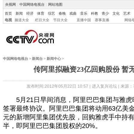
央视网
|
中国网络电视台
|
网站地图
首页
新闻
经济
体育
综艺
春晚
戏曲
音乐
科教
青少
文化
艺术
电视
频道大全
栏目大全
节目大全
直播中国
赛事直播
网络
中国网络电视台
>
新闻台
>
新闻中心
>
传阿里拟融资23亿回购股份 暂无
发布时间:2012年05月22日 10:57 |
进入复兴论坛
| 来源：
5月21日早间消息，阿里巴巴集团与雅虎
签署最终协议。阿里巴巴集团将动用63亿美
元的新增阿里集团优先股，回购雅虎手中持
半，即阿里巴巴集团股权的20%。