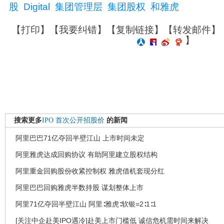
股
Digital
集团管理层
集团股权
和雅虎
【
打印
】【
我要纠错
】【
复制链接
】【
转发邮件
】
】
搜索更多
IPO
首次公开招股价
的新闻
阿里巴巴71亿夺回半壁江山 上市时间未定
阿里雅虎达成回购协议 有助阿里建立股权结构
阿里重金回购股份收紧控制权 雅虎借机套现分红
阿里巴巴回购雅虎半数持股 谋划整体上市
阿里71亿夺回半壁江山 阿里∶雅虎∶软银=2∶1∶1
[关注中企赴美IPO遇冷]赴美上市门槛低 诚信危机需时间来解决