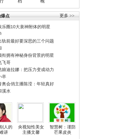
行
档
晚
劲爆点
更多 >>
娱乐圈10大衰神附体的明星
学
出轨前最好要深思的三个问题
和
领衔拥有神秘身份背景的明星
飞飞哥
姑娘迪拉娜：把压力变成动力
小卒
青奥会俏主播陈滢：年轻真好
和溪水
别人的
央视知性美女
智慧树：谨防
难讲
主播文馨
芒果皮炎