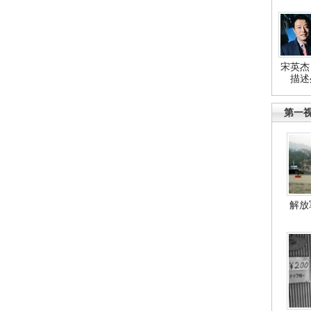
宋英杰
描述
第一
解放