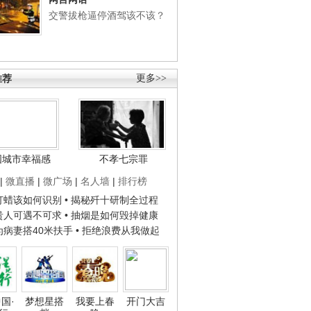
交警拔枪逼停酒驾该不该？
推荐
更多>>
国城市幸福感
不孝七宗罪
|
微直播
|
微广场
|
名人墙
|
排行榜
子打蜡该如何识别
• 揭秘歼十研制全过程
种贵人可遇不可求
• 抽烟是如何毁掉健康
人为病妻搭40米扶手
• 拒绝浪费从我做起
国·
梦想星搭
我要上春
开门大吉