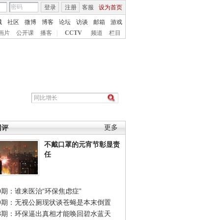
登录
注册
客服
设为首页
城
社区
微博
博客
论坛
访谈
邮箱
游戏
画片
公开课
播客
|
CCTV
频道
栏目
网评
更多
不戴口罩的元宵节彰显责
任
0期：谁来医治“环保焦虑症”
49期：无视公厕现状谈苍蝇是本末倒置
48期：环保逼出真相才能唤回碧水蓝天