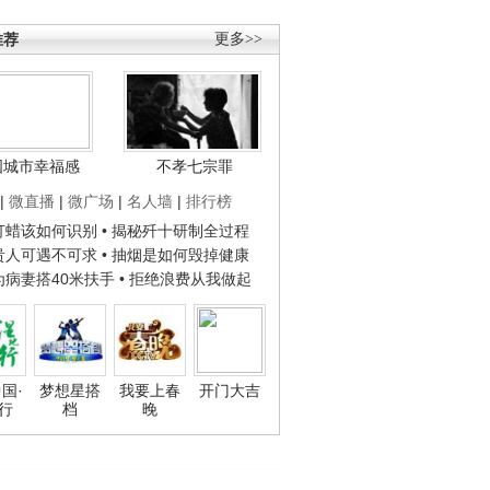
推荐
更多>>
国城市幸福感
不孝七宗罪
|
微直播
|
微广场
|
名人墙
|
排行榜
子打蜡该如何识别
• 揭秘歼十研制全过程
种贵人可遇不可求
• 抽烟是如何毁掉健康
人为病妻搭40米扶手
• 拒绝浪费从我做起
国·
梦想星搭
我要上春
开门大吉
行
档
晚