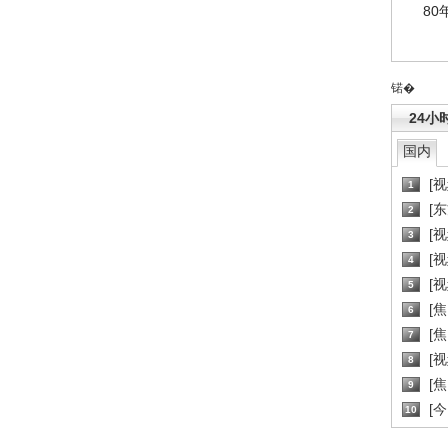
80
锘�
24小
国内
[
1
[
2
[
3
[
4
[
5
[
6
[焦
7
[
8
[
9
[
10