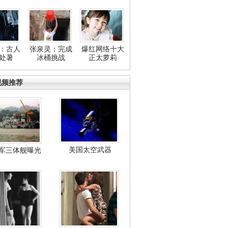
：古人
张泉灵：完成
爆红网络十大
处暑
冰桶挑战
正太萝莉
视频推荐
美国太空武器
军三体舰曝光