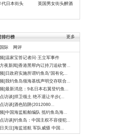
年代日本街头
英国男女街头醉酒
时排行榜
更多
国际
网评
视频]温家宝答记者问·王立军事件
东方夜新闻]香港黑帮内讧持刀追砍警...
视频]日政府实施所谓钓鱼岛“国有化...
视频]我钓鱼岛领海基线声明交存联合...
视频]最新消息：9名日本右翼登钓鱼...
焦点访谈]捍卫领土 绝不退让半步(...
点访谈]酒色陷阱(2012080...
视频]中国海监船舶编队 抵钓鱼岛海...
焦点访谈]钓鱼岛：中国主权不容侵犯...
今日关注]海监巡航 军队威慑 中国...