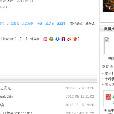
贸易逆差
2011-04-11
04-11
高位
北京海关
北京地区
增速
成品油
出口手
责任编辑：杨华龙
微博
【
转发邮件
】【
】
【一键分享
】
中
微访谈
• 橙
• 十
• 老
历史高点
2012-05-14 13:26
民币抛压
2012-05-11 11:02
持续
2012-03-15 19:20
美丽中
口贸易(20111101)
2011-11-02 11:29