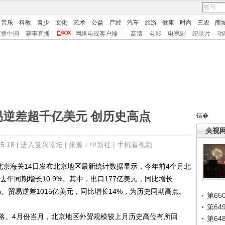
音乐
科教
青少
文化
艺术
公益
产经
汽车
旅游
健康
时尚
三农
商
直播中国
赛事直播
网络电视客户端
|
高清
电影
电视剧
纪录片
动
易逆差超千亿美元 创历史高点
锘�
央视
:18 |
进入复兴论坛
| 来源：中新社 |
手机看视频
北京海关14日发布北京地区最新统计数据显示，今年前4个月北
去年同期增长10.9%。其中，出口177亿美元，同比增长
.2%。贸易逆差1015亿美元，同比增长14%，为历史同期高点。
第65
第6
。4月份当月，北京地区外贸规模较上月历史高位有所回
第6