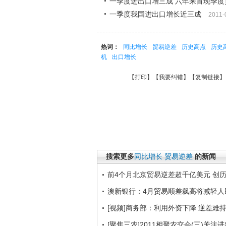
一季度进出口增三成 六年来首现季度
一季度我国进出口增长近三成
2011-
热词：
同比增长
贸易逆差
历史高点
历史
机
出口增长
【
打印
】【
我要纠错
】【
复制链接
】
搜索更多
同比增长
贸易逆差
的新闻
前4个月北京贸易逆差超千亿美元 创
澳新银行：4月贸易顺差飙高将减轻人
[视频]商务部：利用外资下降 逆差难
[聚焦三农]2011相聚农交会(三)关注进出