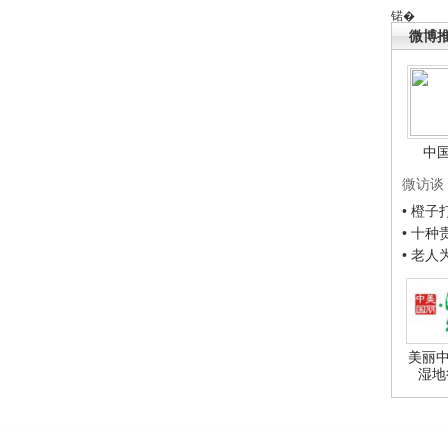
锘�
微博
中
微访谈
• 橙
• 十
• 老
美丽中
湿地