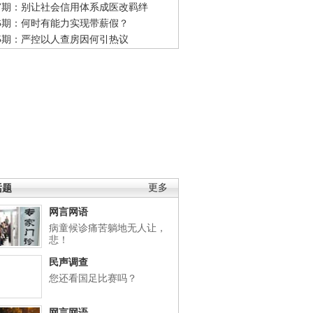
47期：别让社会信用体系成医改羁绊
46期：何时有能力实现带薪假？
45期：严控以人查房因何引热议
话题
更多
网言网语
病童候诊痛苦躺地无人让，
悲！
民声调查
您还看国足比赛吗？
网言网语