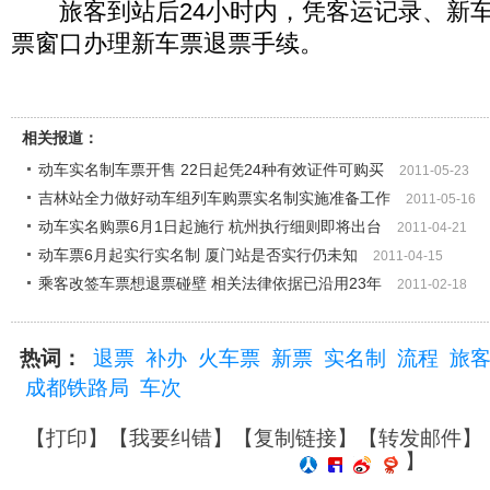
旅客到站后24小时内，凭客运记录、新车
票窗口办理新车票退票手续。
相关报道：
动车实名制车票开售 22日起凭24种有效证件可购买
2011-05-23
吉林站全力做好动车组列车购票实名制实施准备工作
2011-05-16
动车实名购票6月1日起施行 杭州执行细则即将出台
2011-04-21
动车票6月起实行实名制 厦门站是否实行仍未知
2011-04-15
乘客改签车票想退票碰壁 相关法律依据已沿用23年
2011-02-18
热词：
退票
补办
火车票
新票
实名制
流程
旅
成都铁路局
车次
【
打印
】【
我要纠错
】【
复制链接
】【
转发邮件
】
】