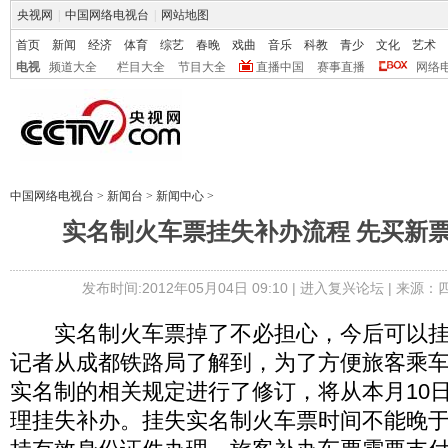
央视网
|
中国网络电视台
|
网站地图
首页
新闻
经济
体育
综艺
春晚
戏曲
音乐
科教
青少
文化
艺术
电视
频道大全
栏目大全
节目大全
直播中国
赛事直播
网络
中国网络电视台
>
新闻台
>
新闻中心
>
实名制火车票挂失补办流程 先买新
发布时间:2012年05月04日 09:10 |
进入复兴论坛
| 来源：
实名制火车票掉了不必担心，今后可以挂
记者从成都铁路局了解到，为了方便旅客乘
实名制的相关规定进行了修订，将从本月10
理挂失补办。挂失实名制火车票时间不能晚于