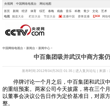
央视网
|
中国网络电视台
|
网站地图
首页
新闻
经济
体育
综艺
春晚
戏曲
音乐
科教
青少
文化
艺术
电视
频道大全
栏目大全
节目大全
直播中国
赛事直播
网络
中国网络电视台
>
新闻台
>
新闻中心
>
中百集团吸并武汉中商方案
发布时间:2012年04月26日 01:35 |
进入复兴论坛
| 来源：
停牌讨论一个月之后，中百集团和武汉中
的重组预案。两家公司今天披露，将在三个
以董事会决议公告日作为定价基准日，对原
整。