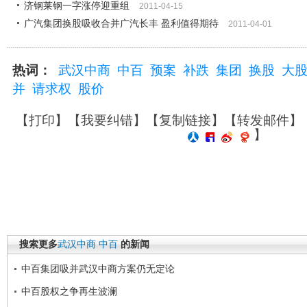
济钢莱钢一字涨停迎重组
2011-04-15
广汽集团换股吸收合并广汽长丰 盈利值得期待
2011-04-01
热词：
武汉中商
中百
预案
补跌
集团
换股
大
并
请求权
股价
【
打印
】【
我要纠错
】【
复制链接
】【
转发邮件
】
】
搜索更多
武汉中商
中百
的新闻
中百集团吸并武汉中商方案仍无定论
中百股权之争再生波澜