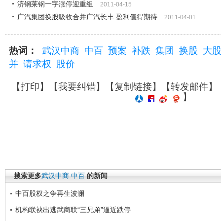
济钢莱钢一字涨停迎重组
2011-04-15
广汽集团换股吸收合并广汽长丰 盈利值得期待
2011-04-01
热词：
武汉中商
中百
预案
补跌
集团
换股
大
并
请求权
股价
【
打印
】【
我要纠错
】【
复制链接
】【
转发邮件
】
】
搜索更多
武汉中商
中百
的新闻
中百股权之争再生波澜
机构联袂出逃武商联“三兄弟”逼近跌停