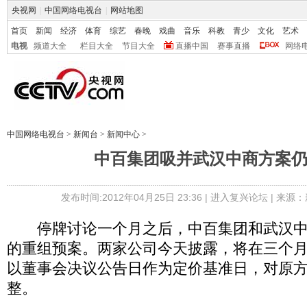
央视网
|
中国网络电视台
|
网站地图
首页
新闻
经济
体育
综艺
春晚
戏曲
音乐
科教
青少
文化
艺术
电视
频道大全
栏目大全
节目大全
直播中国
赛事直播
网络
中国网络电视台
>
新闻台
>
新闻中心
>
中百集团吸并武汉中商方案
发布时间:2012年04月25日 23:36 |
进入复兴论坛
| 来源：
停牌讨论一个月之后，中百集团和武汉中
的重组预案。两家公司今天披露，将在三个
以董事会决议公告日作为定价基准日，对原
整。