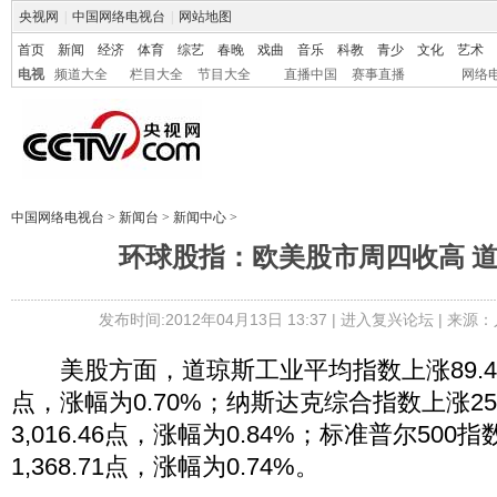
央视网
|
中国网络电视台
|
网站地图
首页
新闻
经济
体育
综艺
春晚
戏曲
音乐
科教
青少
文化
艺术
电视
频道大全
栏目大全
节目大全
直播中国
赛事直播
网络
中国网络电视台
>
新闻台
>
新闻中心
>
环球股指：欧美股市周四收高 道指
发布时间:2012年04月13日 13:37 |
进入复兴论坛
| 来源：
美股方面，道琼斯工业平均指数上涨89.46点，
点，涨幅为0.70%；纳斯达克综合指数上涨25
3,016.46点，涨幅为0.84%；标准普尔500指
1,368.71点，涨幅为0.74%。