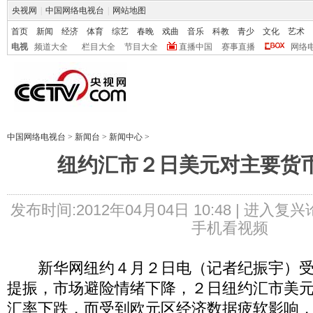
央视网
|
中国网络电视台
|
网站地图
首页
新闻
经济
体育
综艺
春晚
戏曲
音乐
科教
青少
文化
艺术
电视
频道大全
栏目大全
节目大全
直播中国
赛事直播
网络
中国网络电视台
>
新闻台
>
新闻中心
>
纽约汇市２日美元对主要货
发布时间:2012年04月04日 10:48 |
进入复兴
手机看视频
新华网纽约４月２日电（记者纪振宇）受
提振，市场避险情绪下降，２日纽约汇市美
汇率下跌，而受到欧元区经济数据疲软影响