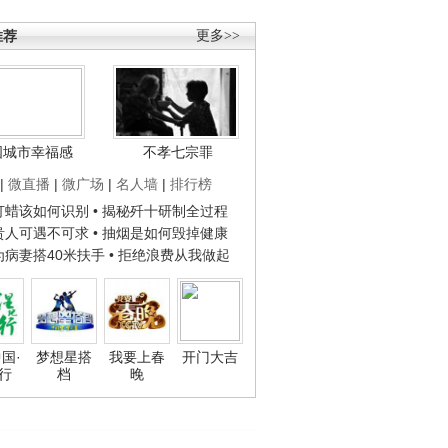
推荐
更多>>
国城市幸福感
不孝七宗罪
|
微直播
|
微广场
|
名人墙
|
排行榜
子打蜡该如何识别
• 揭秘歼十研制全过程
种贵人可遇不可求
• 抽烟是如何毁掉健康
人为病妻搭40米扶手
• 拒绝浪费从我做起
国·
梦想星搭
我要上春
开门大吉
行
档
晚