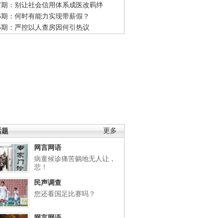
47期：别让社会信用体系成医改羁绊
46期：何时有能力实现带薪假？
45期：严控以人查房因何引热议
话题
更多
网言网语
病童候诊痛苦躺地无人让，
悲！
民声调查
您还看国足比赛吗？
网言网语