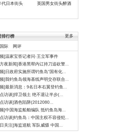
年代日本街头
英国男女街头醉酒
时排行榜
更多
国际
网评
视频]温家宝答记者问·王立军事件
东方夜新闻]香港黑帮内讧持刀追砍警...
视频]日政府实施所谓钓鱼岛“国有化...
视频]我钓鱼岛领海基线声明交存联合...
视频]最新消息：9名日本右翼登钓鱼...
焦点访谈]捍卫领土 绝不退让半步(...
点访谈]酒色陷阱(2012080...
视频]中国海监船舶编队 抵钓鱼岛海...
焦点访谈]钓鱼岛：中国主权不容侵犯...
今日关注]海监巡航 军队威慑 中国...