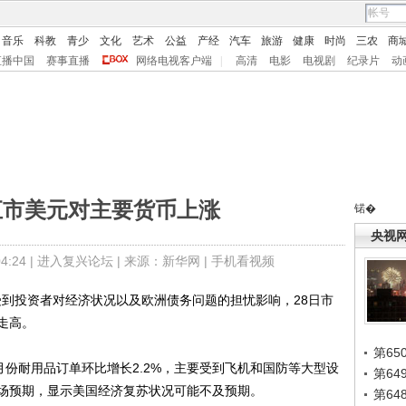
音乐
科教
青少
文化
艺术
公益
产经
汽车
旅游
健康
时尚
三农
商
直播中国
赛事直播
网络电视客户端
|
高清
电影
电视剧
纪录片
动
汇市美元对主要货币上涨
锘�
央视
:24 |
进入复兴论坛
| 来源：新华网 |
手机看视频
受到投资者对经济状况以及欧洲债务问题的担忧影响，28日市
走高。
第65
份耐用品订单环比增长2.2%，主要受到飞机和国防等大型设
第6
场预期，显示美国经济复苏状况可能不及预期。
第6