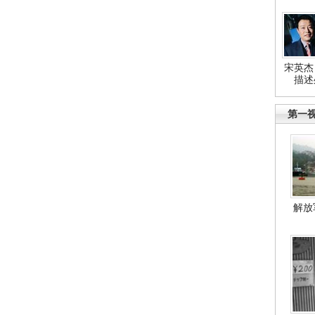
宋英杰
描述
第一
解放