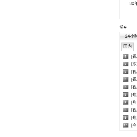
80
锘�
24小
国内
[
1
[
2
[
3
[
4
[
5
[
6
[焦
7
[
8
[
9
[
10