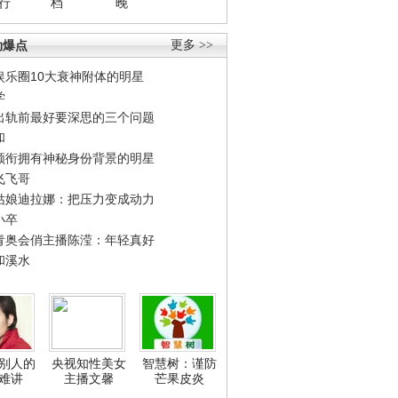
行
档
晚
劲爆点
更多 >>
娱乐圈10大衰神附体的明星
学
出轨前最好要深思的三个问题
和
领衔拥有神秘身份背景的明星
飞飞哥
姑娘迪拉娜：把压力变成动力
小卒
青奥会俏主播陈滢：年轻真好
和溪水
别人的
央视知性美女
智慧树：谨防
难讲
主播文馨
芒果皮炎