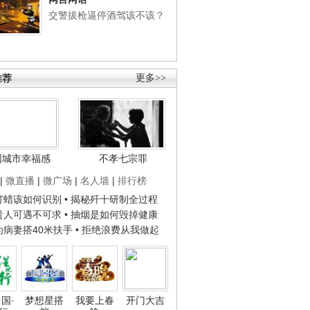
交警拔枪逼停酒驾该不该？
推荐
更多>>
国城市幸福感
不孝七宗罪
|
微直播
|
微广场
|
名人墙
|
排行榜
子打蜡该如何识别
• 揭秘歼十研制全过程
种贵人可遇不可求
• 抽烟是如何毁掉健康
人为病妻搭40米扶手
• 拒绝浪费从我做起
国·
梦想星搭
我要上春
开门大吉