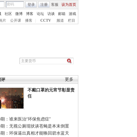
登录
注册
客服
设为首页
城
社区
微博
博客
论坛
访谈
邮箱
游戏
画片
公开课
播客
|
CCTV
频道
栏目
网评
更多
不戴口罩的元宵节彰显责
任
0期：谁来医治“环保焦虑症”
49期：无视公厕现状谈苍蝇是本末倒置
48期：环保逼出真相才能唤回碧水蓝天