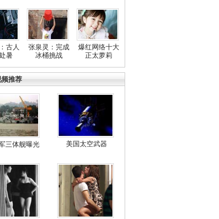
：古人
张泉灵：完成
爆红网络十大
处暑
冰桶挑战
正太萝莉
视频推荐
美国太空武器
军三体舰曝光