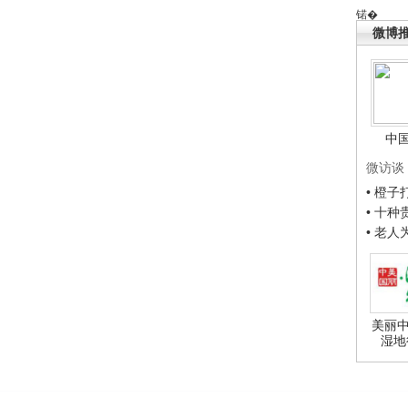
锘�
微博
中
微访谈
• 橙
• 十
• 老
美丽中
湿地