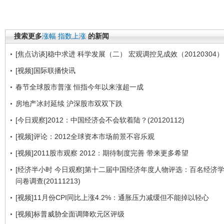
搜索更多
涨幅
指数上涨
的新闻
[焦点访谈]稳中求进 科学发展（二） 宏观调控见成效（20120304）
[视频]国际联播快讯
春节全球股市普涨 恒指今年以来涨超一成
房地产冰封延续 沪深股市双双下跌
[今日观察]2012：中国经济会不会软着陆？(20120112)
[视频]评论：2012全球资本市场前景不容乐观
[视频]2011股市观察 2012：期待制度完善 带来更多希望
[经济半小时 今日观察]第十二届中国经济年度人物评选：百名经济
问卷调查(20111213)
[视频]11月份CPI同比上涨4.2%：通胀压力减缓但不能掉以轻心
[视频]标普威胁全面调降欧元区评级