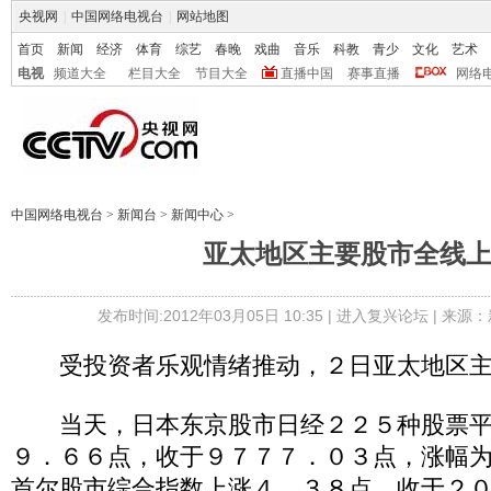
央视网
|
中国网络电视台
|
网站地图
首页
新闻
经济
体育
综艺
春晚
戏曲
音乐
科教
青少
文化
艺术
电视
频道大全
栏目大全
节目大全
直播中国
赛事直播
网络
中国网络电视台
>
新闻台
>
新闻中心
>
亚太地区主要股市全线
发布时间:2012年03月05日 10:35 |
进入复兴论坛
| 来源：
受投资者乐观情绪推动，２日亚太地区主
当天，日本东京股市日经２２５种股票平
９．６６点，收于９７７７．０３点，涨幅
首尔股市综合指数上涨４．３８点，收于２