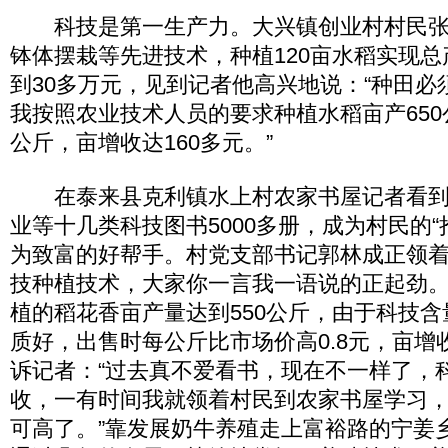
科技是第一生产力。大兴镇创业村村民张
钵体摆栽等先进技术，种植120亩水稻实现总
到30多万元，见到记者他高兴地说：“种田必
我按照农业技术人员的要求种植水稻亩产650
公斤，亩增收达160多元。”
在泰来县克利镇水上村农家书屋记者看到
业等十几类科技图书5000多册，成为村民的“
为致富的好帮手。村党支部书记郭林成正领
技种植技术，大家你一言我一语说的正起劲。2
植的稻花香亩产量达到550公斤，由于科技
质好，出售时每公斤比市场价高0.8元，亩增收
诉记者：“过去真不爱看书，现在不一样了，
收，一有时间我就领着村民到农家书屋学习
可高了。”靠发展奶牛养殖走上富裕路的宁姜