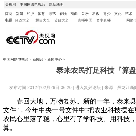
央视网
|
中国网络电视台
|
网站地图
首页
新闻
经济
体育
综艺
春晚
戏曲
音乐
科教
青少
文化
艺术
电视
频道大全
栏目大全
节目大全
直播中国
赛事直播
网络
中国网络电视台
>
新闻台
>
新闻中心
>
泰来农民打足科技『算
发布时间:2012年02月26日 06:20 |
进入复兴论坛
| 来源：黑龙江新
春回大地，万物复苏。新的一年，泰来县
文件”，今年中央一号文件中“把农业科技摆在
农民心里落了稳，心里有了学科技、用科技
算。