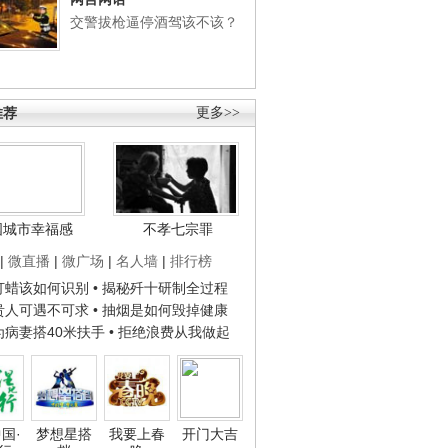
交警拔枪逼停酒驾该不该？
推荐
更多>>
国城市幸福感
不孝七宗罪
|
微直播
|
微广场
|
名人墙
|
排行榜
子打蜡该如何识别
• 揭秘歼十研制全过程
种贵人可遇不可求
• 抽烟是如何毁掉健康
人为病妻搭40米扶手
• 拒绝浪费从我做起
国·
梦想星搭
我要上春
开门大吉