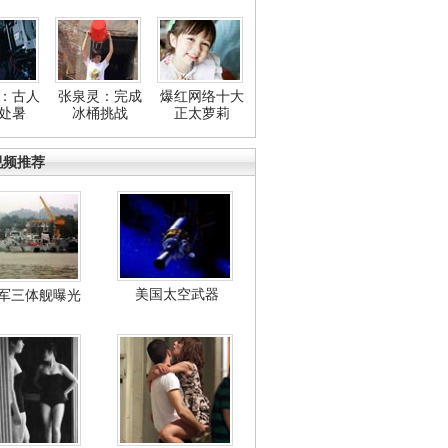
：古人
张泉灵：完成
爆红网络十大
处暑
冰桶挑战
正太萝莉
视频推荐
美国太空武器
军三体舰曝光