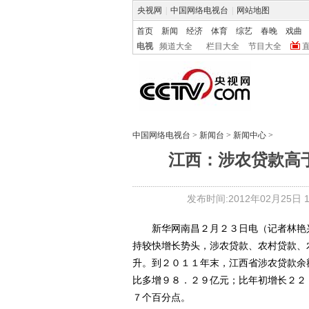
央视网
|
中国网络电视台
|
网站地图
首页
新闻
经济
体育
综艺
春晚
戏曲
电视
频道大全
栏目大全
节目大全
中国网络电视台
>
新闻台
>
新闻中心
>
江西：涉农贷款高于
发布时间:2012年02月25日 16
新华网南昌２月２３日电（记者林艳兴
持较快增长势头，涉农贷款、农村贷款、
升。到２０１１年末，江西省涉农贷款余
比多增９８．２９亿元；比年初增长２２
７个百分点。