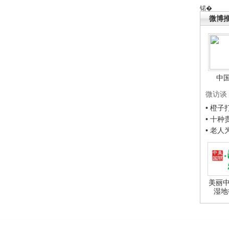
锘�
微博
中
微访谈
• 橙
• 十
• 老
美丽中
湿地