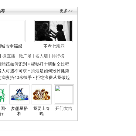
推荐
更多>>
国城市幸福感
不孝七宗罪
|
微直播
|
微广场
|
名人墙
|
排行榜
子打蜡该如何识别
• 揭秘歼十研制全过程
种贵人可遇不可求
• 抽烟是如何毁掉健康
人为病妻搭40米扶手
• 拒绝浪费从我做起
国·
梦想星搭
我要上春
开门大吉
行
档
晚