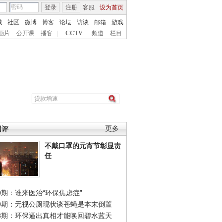
登录
注册
客服
设为首页
城
社区
微博
博客
论坛
访谈
邮箱
游戏
画片
公开课
播客
|
CCTV
频道
栏目
网评
更多
不戴口罩的元宵节彰显责
任
0期：谁来医治“环保焦虑症”
49期：无视公厕现状谈苍蝇是本末倒置
48期：环保逼出真相才能唤回碧水蓝天