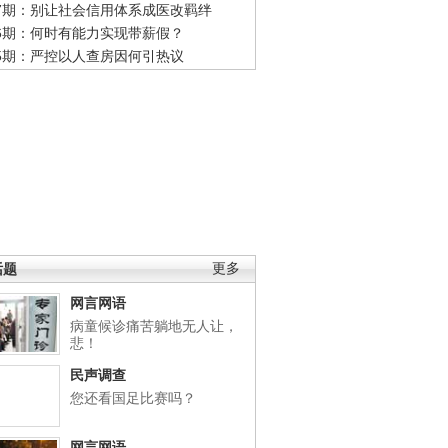
47期：别让社会信用体系成医改羁绊
46期：何时有能力实现带薪假？
45期：严控以人查房因何引热议
话题
更多
网言网语
病童候诊痛苦躺地无人让，
悲！
民声调查
您还看国足比赛吗？
网言网语