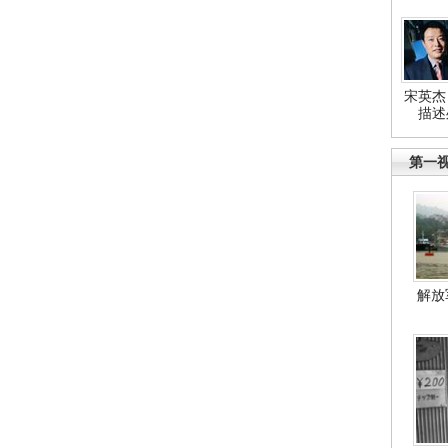
宋英杰
描述
第一
解放