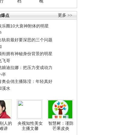
行
档
晚
劲爆点
更多 >>
娱乐圈10大衰神附体的明星
学
出轨前最好要深思的三个问题
和
领衔拥有神秘身份背景的明星
飞飞哥
姑娘迪拉娜：把压力变成动力
小卒
青奥会俏主播陈滢：年轻真好
和溪水
别人的
央视知性美女
智慧树：谨防
难讲
主播文馨
芒果皮炎