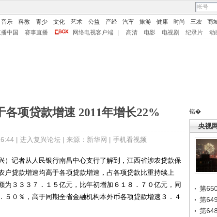
音乐
科教
青少
文化
艺术
公益
产经
汽车
旅游
健康
时尚
三农
商
直播中国
赛事直播
网络电视客户端
|
高清
电影
电视剧
纪录片
动
各项贷款增速 2011年增长22%
锘�
央视
:44 |
进入复兴论坛
| 来源：新华网 |
手机看视频
）记者从人民银行南昌中心支行了解到，江西省涉农贷款保
农户贷款增速均高于各项贷款增速，占各项贷款比重持续上
额为３３３７．１５亿元，比年初增加６１８．７０亿元，同
第65
．５０％，高于同期全省金融机构本外币各项贷款增速３．４
第6
第6