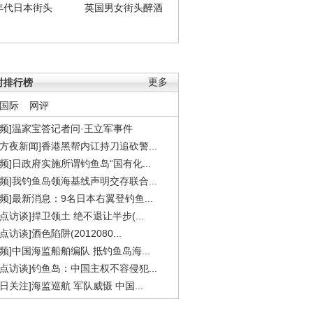
年代日本街头
英国男女街头醉酒
时排行榜
更多
国际
网评
视频]温家宝答记者问·王立军事件
东方夜新闻]香港黑帮内讧持刀追砍警...
视频]日政府实施所谓钓鱼岛“国有化...
视频]我钓鱼岛领海基线声明交存联合...
视频]最新消息：9名日本右翼登钓鱼...
焦点访谈]捍卫领土 绝不退让半步(...
点访谈]酒色陷阱(2012080...
视频]中国海监船舶编队 抵钓鱼岛海...
焦点访谈]钓鱼岛：中国主权不容侵犯...
今日关注]海监巡航 军队威慑 中国...