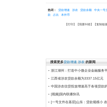
热词：
贷款增速
涉农
贷款余额
中央一号
款
占比
本外币
【
打印
】【
我要纠错
】【
复制链
搜索更多
贷款增速
涉农
的新闻
浙江湖州：打造中小微企业金融服务
江西省涉农贷款余额为3337.15亿元
中国涉农信贷投放增速高于各项贷款
[视频]国内联播快讯
[一号文件在基层]山东：贷款规模小 