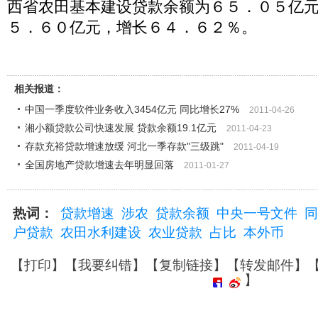
西省农田基本建设贷款余额为６５．０５亿
５．６０亿元，增长６４．６２％。
相关报道：
中国一季度软件业务收入3454亿元 同比增长27%
2011-04-26
湘小额贷款公司快速发展 贷款余额19.1亿元
2011-04-23
存款充裕贷款增速放缓 河北一季存款"三级跳"
2011-04-19
全国房地产贷款增速去年明显回落
2011-01-27
热词：
贷款增速
涉农
贷款余额
中央一号文件
同
户贷款
农田水利建设
农业贷款
占比
本外币
【
打印
】【
我要纠错
】【
复制链接
】【
转发邮件
】
】