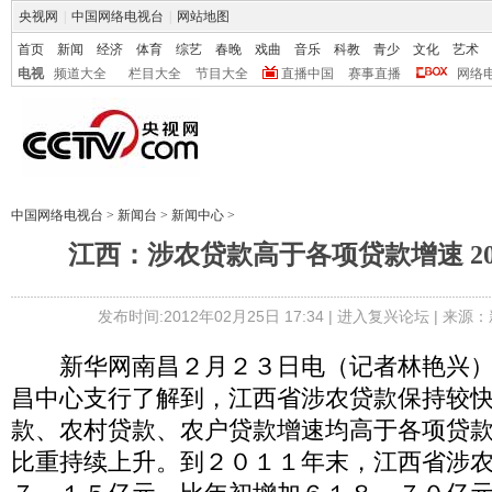
央视网
|
中国网络电视台
|
网站地图
首页
新闻
经济
体育
综艺
春晚
戏曲
音乐
科教
青少
文化
艺术
电视
频道大全
栏目大全
节目大全
直播中国
赛事直播
网络
中国网络电视台
>
新闻台
>
新闻中心
>
江西：涉农贷款高于各项贷款增速 20
发布时间:2012年02月25日 17:34 |
进入复兴论坛
| 来源：
新华网南昌２月２３日电（记者林艳兴）
昌中心支行了解到，江西省涉农贷款保持较
款、农村贷款、农户贷款增速均高于各项贷
比重持续上升。到２０１１年末，江西省涉