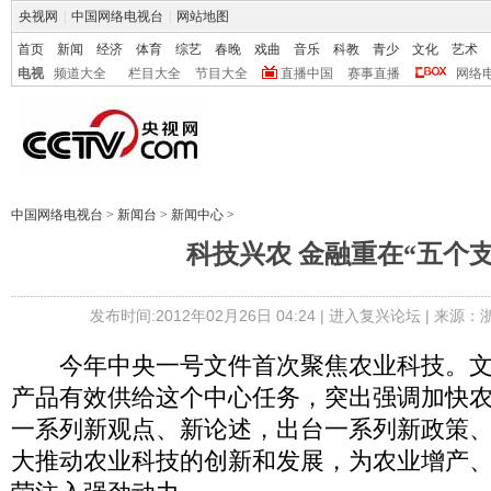
央视网
|
中国网络电视台
|
网站地图
首页
新闻
经济
体育
综艺
春晚
戏曲
音乐
科教
青少
文化
艺术
电视
频道大全
栏目大全
节目大全
直播中国
赛事直播
网络
中国网络电视台
>
新闻台
>
新闻中心
>
科技兴农 金融重在“五个支
发布时间:2012年02月26日 04:24 |
进入复兴论坛
| 来源：
今年中央一号文件首次聚焦农业科技。文
产品有效供给这个中心任务，突出强调加快
一系列新观点、新论述，出台一系列新政策
大推动农业科技的创新和发展，为农业增产