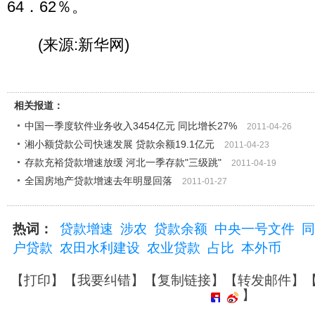
64．62％。
(来源:新华网)
相关报道：
中国一季度软件业务收入3454亿元 同比增长27%
2011-04-26
湘小额贷款公司快速发展 贷款余额19.1亿元
2011-04-23
存款充裕贷款增速放缓 河北一季存款"三级跳"
2011-04-19
全国房地产贷款增速去年明显回落
2011-01-27
热词：
贷款增速
涉农
贷款余额
中央一号文件
同
户贷款
农田水利建设
农业贷款
占比
本外币
【
打印
】【
我要纠错
】【
复制链接
】【
转发邮件
】
】