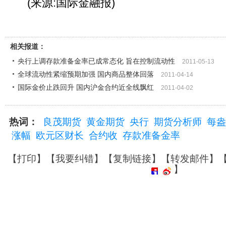
(来源:国际金融报)
相关报道：
央行上调存款准备金率已成常态化 旨在控制流动性
2011-05-13
全球流动性紧缩预期加强 国内商品整体回落
2011-04-14
国际金价止跌回升 国内沪金合约近全线飘红
2011-04-02
热词：
良茂期货
黄金期货
央行
期货分析师
每盎
涨幅
欧元区财长
合约收
存款准备金率
【
打印
】【
我要纠错
】【
复制链接
】【
转发邮件
】
】