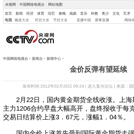
央视网
|
中国网络电视台
|
网站地图
首页
新闻
经济
体育
综艺
春晚
戏曲
音乐
科教
青少
文化
艺术
电视
频道大全
栏目大全
节目大全
直播中国
赛事直播
网络
中国网络电视台
>
新闻台
>
新闻中心
>
金价反弹有望延续
发布时间:2012年02月25日 09:24 |
进入复兴论坛
| 来源：国
2月22日，国内黄金期货全线收涨。上海
主力1206合约早盘大幅高开，盘终报收于每克
交易日结算价上涨3．67元，涨幅1．04％。
国内金价上涨首先受到国际黄金期货走强提