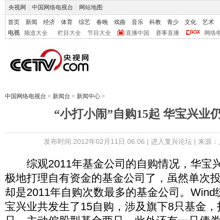
央视网
|
中国网络电视台
|
网站地图
首页
新闻
经济
体育
综艺
春晚
戏曲
音乐
科教
青少
文化
艺术
电视
频道大全
栏目大全
节目大全
直播中国
赛事直播
网络
中国网络电视台
>
新闻台
>
新闻中心
>
“小打小闹”自购15起 华宝兴业仍
发布时间:2012年02月11日 06:06 |
进入复兴论坛
| 来源：
综观2011年基金公司的自购情况，华宝
极地打理自有资金的基金公司了，虽然单次
却是2011年自购次数最多的基金公司。Wind
宝兴业共发生了15自购，涉及旗下8只基金，指