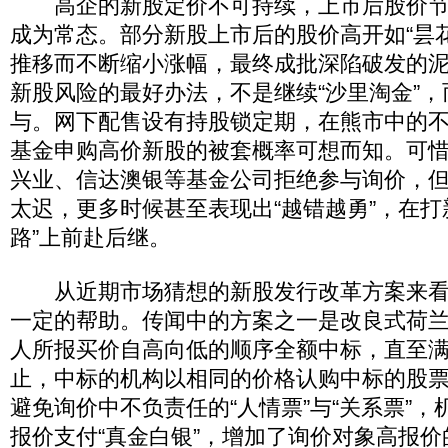
高企的新股定价不可持续，上市后股价节
成为常态。部分新股上市后的股价高开如“昙
推移而不断缩小涨幅，最终成批深陷破发的
新股风险的最好办法，不是继续“沙里淘金”
与。网下配售设有持股锁定期，在熊市中的
基金申购高价新股的被套概率可想而知。可
兴业、信达澳银等基金公司拒绝参与询价，
太迟，更多时候甚至表现出“越错越勇”，在打
路”上前赴后继。
从近期市场猜想的新股发行改革方案来看，
一定的帮助。传闻中的方案之一是改良式荷
人所报买价自高向低的顺序全额中标，直至
止，中标的机构以相同的价格认购中标的股
避免询价中不负责任的“人情票”与“关系票”
报价支付“真金白银”，增加了询价对象高报