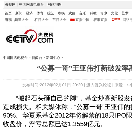
央视网
|
中国网络电视台
|
网站地图
首页
新闻
经济
体育
综艺
春晚
戏曲
音乐
科教
青少
文化
艺术
电视
频道大全
栏目大全
节目大全
直播中国
赛事直播
网络
中国网络电视台
>
新闻台
>
新闻中心
>
“公募一哥”王亚伟打新破发率高
发布时间:2012年02月01日 20:20 |
进入复兴论坛
| 来源：中
“搬起石头砸自己的脚”，基金炒高新股发
造成损失。相关媒体称，“公募一哥”王亚伟
90%。华夏系基金2012年将解禁的18只IPO
收盘价，浮亏总额已达1.3559亿元。