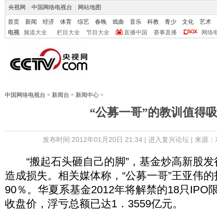
央视网
|
中国网络电视台
|
网站地图
首页
新闻
经济
体育
综艺
春晚
戏曲
音乐
科教
青少
文化
艺术
电视
频道大全
栏目大全
节目大全
直播中国
赛事直播
网络
中国网络电视台
>
新闻台
>
新闻中心
>
“公募一哥”的教训值得
发布时间:2012年01月20日 21:34 |
进入复兴论坛
| 来源：X
“搬起石头砸自己的脚”，基金炒高新股发
造成损失。相关媒体称，“公募一哥”王亚伟
90％。华夏系基金2012年将解禁的18只IPO
收盘价，浮亏总额已达1．3559亿元。