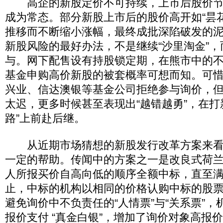
高企的新股定价不可持续，上市后股价节
成为常态。部分新股上市后的股价高开如“昙
推移而不断缩小涨幅，最终成批深陷破发的
新股风险的最好办法，不是继续“沙里淘金”
与。网下配售设有持股锁定期，在熊市中的
基金申购高价新股的被套概率可想而知。可
兴业、信达澳银等基金公司拒绝参与询价，
太迟，更多时候甚至表现出“越错越勇”，在打
路”上前赴后继。
从近期市场猜想的新股发行改革方案来看，
一定的帮助。传闻中的方案之一是改良式荷
人所报买价自高向低的顺序全额中标，直至
止，中标的机构以相同的价格认购中标的股
避免询价中不负责任的“人情票”与“关系票”
报价支付 “真金白银”，增加了询价对象高报