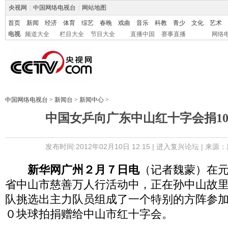
央视网
|
中国网络电视台
|
网站地图
首页
新闻
经济
体育
综艺
春晚
戏曲
音乐
科教
青少
文化
艺术
电视
频道大全
栏目大全
节目大全
直播中国
赛事直播
网络
中国网络电视台
>
新闻台
>
新闻中心
>
中国女乒向广东中山红十字会捐1
发布时间:2012年02月10日 12:15 |
进入复兴论坛
| 来源：
新华网广州２月７日电
（记者魏蒙）在
省中山市慈善万人行活动中，正在孙中山故
队挑选出主力队员组成了一个特别的方阵参
０块球拍捐赠给中山市红十字会。