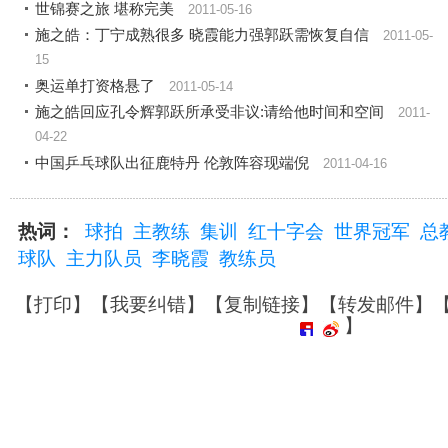
世锦赛之旅 堪称完美
2011-05-16
施之皓：丁宁成熟很多 晓霞能力强郭跃需恢复自信
2011-05-
15
奥运单打资格悬了
2011-05-14
施之皓回应孔令辉郭跃所承受非议:请给他时间和空间
2011-
04-22
中国乒乓球队出征鹿特丹 伦敦阵容现端倪
2011-04-16
热词：
球拍
主教练
集训
红十字会
世界冠军
总
球队
主力队员
李晓霞
教练员
【
打印
】【
我要纠错
】【
复制链接
】【
转发邮件
】
】