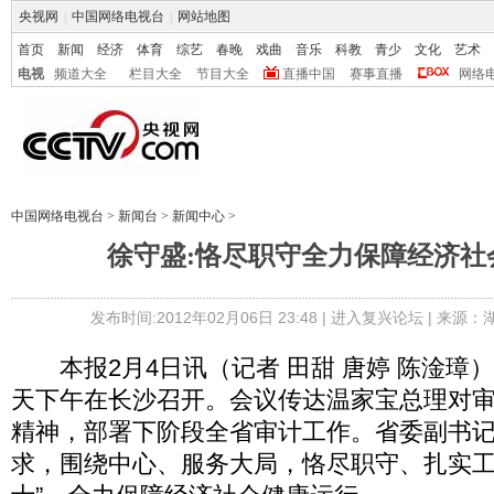
央视网
|
中国网络电视台
|
网站地图
首页
新闻
经济
体育
综艺
春晚
戏曲
音乐
科教
青少
文化
艺术
电视
频道大全
栏目大全
节目大全
直播中国
赛事直播
网络
中国网络电视台
>
新闻台
>
新闻中心
>
徐守盛:恪尽职守全力保障经济社
发布时间:2012年02月06日 23:48 |
进入复兴论坛
| 来源：
本报2月4日讯（记者 田甜 唐婷 陈淦璋
天下午在长沙召开。会议传达温家宝总理对
精神，部署下阶段全省审计工作。省委副书
求，围绕中心、服务大局，恪尽职守、扎实工