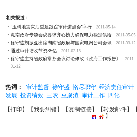
相关报道：
“玉树地震灾后重建跟踪审计进点会”举行
2011-05-14
湖南政府专题会议要求齐心协力确保电力稳定供给
2011-05-05
徐守盛刘振亚出席湖南省政府与国家电网公司会谈
2011-03-12
通过审计增收节资35亿
2011-02-13
徐守盛主持省政府常务会议讨论修改《政府工作报告》
2011-
01-12
热词：
审计监督
徐守盛
恪尽职守
经济责任审计
发展
投资绩效
三农
豆腐渣
审计工作
四化
【
打印
】【
我要纠错
】【
复制链接
】【
转发邮件
】
】