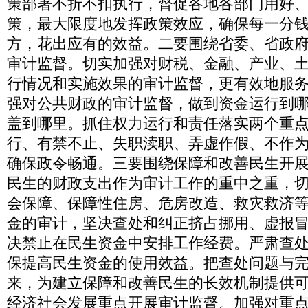
策部署不折不扣执行，督促各地各部门用好
策，最大限度地发挥政策效应，确保每一分
方，花出应有的效益。二要围绕省委、省政
审计监督。切实加强对财税、金融、产业、
行情况和实施效果的审计监督，更有效地服务
强对公共财政的审计监督，做到资金运行到
盖到哪里。抓住权力运行和责任落实两个重
行、有禁不止、失职渎职、弄虚作假、不作
确保政令畅通。三要围绕保障和改善民生开
民生的财政支出作为审计工作的重中之重，切
会保障、保障性住房、危房改造、救灾救济
金的审计，坚决查处和纠正挤占挪用、虚报
决禁止在民生资金中安排工作经费。严肃查
保提高民生资金的使用效益。把查处问题与
来，为建立保障和改善民生的长效机制提供
经济社会发展重点开展审计监督。加强对重