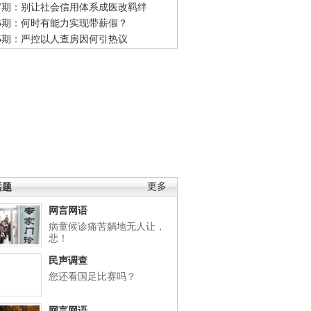
47期：别让社会信用体系成医改羁绊
46期：何时有能力实现带薪假？
45期：严控以人查房因何引热议
话题
更多
网言网语
病童候诊痛苦躺地无人让，
悲！
民声调查
您还看国足比赛吗？
网言网语