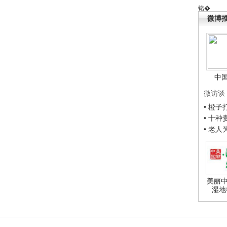
锘�
微博
中
微访谈
• 橙
• 十
• 老
美丽中
湿地