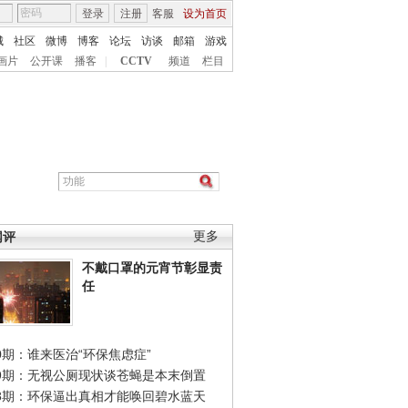
登录
注册
客服
设为首页
城
社区
微博
博客
论坛
访谈
邮箱
游戏
画片
公开课
播客
|
CCTV
频道
栏目
网评
更多
不戴口罩的元宵节彰显责
任
0期：谁来医治“环保焦虑症”
49期：无视公厕现状谈苍蝇是本末倒置
48期：环保逼出真相才能唤回碧水蓝天