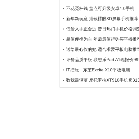
不花冤枉钱 盘点可升级安卓4.0手机
新年新玩意 搭载裸眼3D屏幕手机推荐
低价入手正合适 昔日热门手机价格调
超值便携为主 年后最值得购买平板推
送给最心仪的她 适合求爱平板电脑推
评价品质平板 联想乐Pad A1现报价99
IT把玩：东芝Excite X10平板电脑
数我最轻薄 摩托罗拉XT910手机卖315