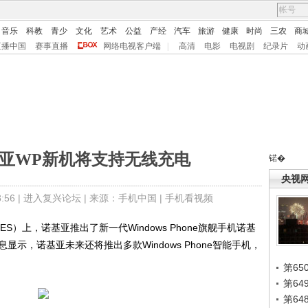
音乐
科教
青少
文化
艺术
公益
产经
汽车
旅游
健康
时尚
三农
商
直播中国
赛事直播
网络电视客户端
|
高清
电影
电视剧
纪录片
动
基亚WP新机将支持无线充电
锘�
央视
56 |
进入复兴论坛
| 来源：手机中国 |
手机看视频
上，诺基亚推出了新一代Windows Phone旗舰手机诺基
消息显示，诺基亚未来还将推出多款Windows Phone智能手机，
第65
第6
第6