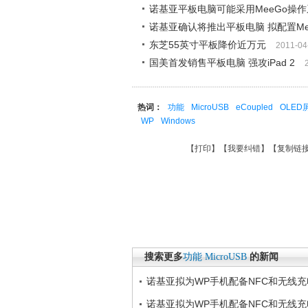
诺基亚平板电脑可能采用MeeGo操
诺基亚确认将推出平板电脑 拟配置Me
东芝55英寸平板降价近万元
2011-04
国美首发销售平板电脑 强攻iPad 2
热词：
功能
MicroUSB
eCoupled
OLED
WP
Windows
【
打印
】【
我要纠错
】【
复制链
搜索更多
功能
MicroUSB
的新闻
诺基亚拟为WP手机配备NFC和无线
诺基亚拟为WP手机配备NFC和无线