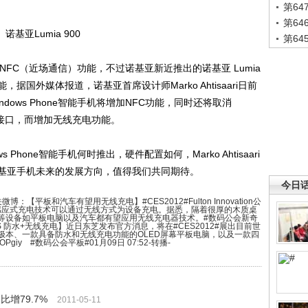
第6
第6
诺基亚Lumia 900
第6
FC（近场通信）功能，不过诺基亚新近推出的诺基亚 Lumia
功能，据国外媒体报道，诺基亚首席设计师Marko Ahtisaari日前
ows Phone智能手机将增加NFC功能，同时还将取消
oUSB接口，而增加无线充电功能。
one智能手机何时推出，硬件配置如何，Marko Ahtisaari
基亚手机未来的发展方向，值得我们共同期待。
今日
【平板和汽车有望用无线充电】#CES2012#Fulton Innovation公
标准感应式充电技术可以通过无线方式为设备充电。据悉，隔着很厚的木质桌
等设备如平板电脑以及汽车都有望应用无线充电器技术。#数码公会新奇
CES 防水+无线充电】近日东芝发布官方消息，将在#CES2012#展出目前世
寸超极本、一款具备防水和无线充电功能的OLED屏幕平板电脑，以及一款四
0OPgiy #数码公会平板#01月09日 07:52-转播-
增79.7%
2011-05-11