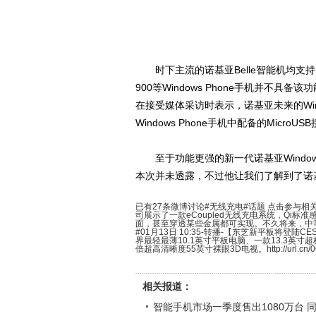
时下主流的诺基亚Belle智能机均支持N
900等Windows Phone手机并不具备该
在接受媒体采访时表示，诺基亚未来的Wind
Windows Phone手机中配备的Micr
至于功能更强的新一代诺基亚Windows Ph
本次并未透露，不过他让我们了解到了诺
已有27条微博讨论#无线充电#话题 点击参与相关微博：
司展示了一款eCoupled无线充电系统，Qi
面，甚至穿透某些金属都可实现。不久将来，中
#01月13日 10:35-转播-【东芝新平板将登陆
界最轻最薄10.1英寸平板电脑、一款13.3英
倍超高清晰度55英寸裸眼3D电视。http://url.cn/
相关报道：
智能手机市场一季度售出1080万台 同比