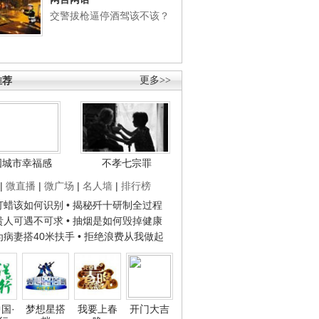
交警拔枪逼停酒驾该不该？
推荐
更多>>
国城市幸福感
不孝七宗罪
|
微直播
|
微广场
|
名人墙
|
排行榜
子打蜡该如何识别
• 揭秘歼十研制全过程
种贵人可遇不可求
• 抽烟是如何毁掉健康
人为病妻搭40米扶手
• 拒绝浪费从我做起
国·
梦想星搭
我要上春
开门大吉