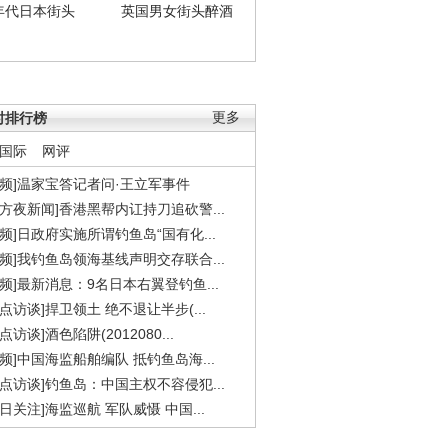
年代日本街头
英国男女街头醉酒
时排行榜
更多
国际
网评
视频]温家宝答记者问·王立军事件
东方夜新闻]香港黑帮内讧持刀追砍警...
视频]日政府实施所谓钓鱼岛“国有化...
视频]我钓鱼岛领海基线声明交存联合...
视频]最新消息：9名日本右翼登钓鱼...
焦点访谈]捍卫领土 绝不退让半步(...
点访谈]酒色陷阱(2012080...
视频]中国海监船舶编队 抵钓鱼岛海...
焦点访谈]钓鱼岛：中国主权不容侵犯...
今日关注]海监巡航 军队威慑 中国...