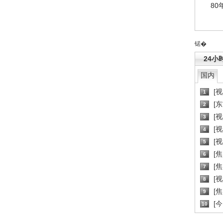
80
锘�
24小
国内
[
1
[
2
[
3
[
4
[
5
[
6
[焦
7
[
8
[
9
[
10