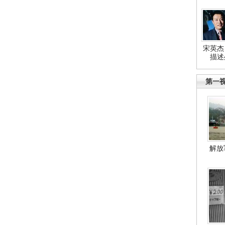
宋英杰
描述
第一
解放