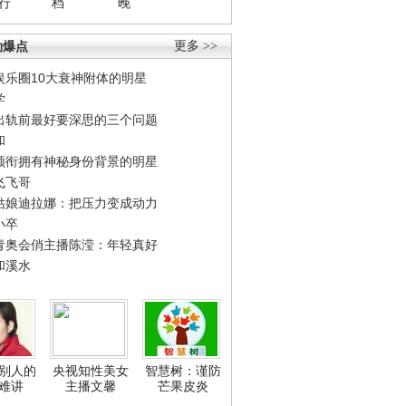
行
档
晚
劲爆点
更多 >>
娱乐圈10大衰神附体的明星
学
出轨前最好要深思的三个问题
和
领衔拥有神秘身份背景的明星
飞飞哥
姑娘迪拉娜：把压力变成动力
小卒
青奥会俏主播陈滢：年轻真好
和溪水
别人的
央视知性美女
智慧树：谨防
难讲
主播文馨
芒果皮炎