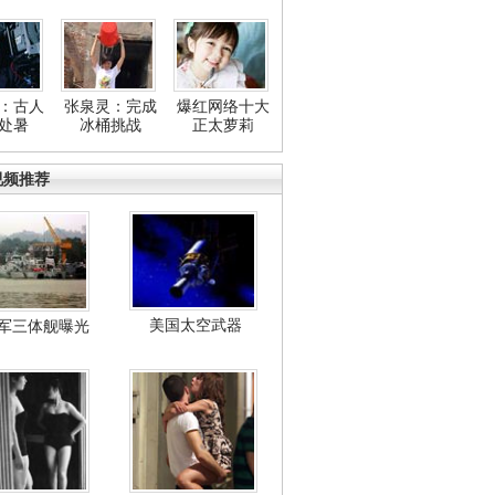
：古人
张泉灵：完成
爆红网络十大
处暑
冰桶挑战
正太萝莉
视频推荐
美国太空武器
军三体舰曝光