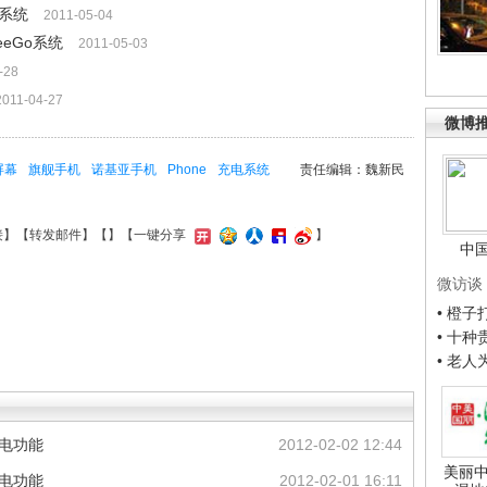
作系统
2011-05-04
eGo系统
2011-05-03
-28
2011-04-27
微博
屏幕
旗舰手机
诺基亚手机
Phone
充电系统
责任编辑：魏新民
接
】【
转发邮件
】【
】
【一键分享
】
中
微访谈
• 橙
• 十
• 老
充电功能
2012-02-02 12:44
美丽中
充电功能
2012-02-01 16:11