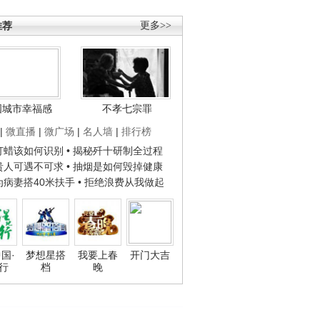
推荐
更多>>
国城市幸福感
不孝七宗罪
|
微直播
|
微广场
|
名人墙
|
排行榜
子打蜡该如何识别
• 揭秘歼十研制全过程
种贵人可遇不可求
• 抽烟是如何毁掉健康
人为病妻搭40米扶手
• 拒绝浪费从我做起
国·
梦想星搭
我要上春
开门大吉
行
档
晚