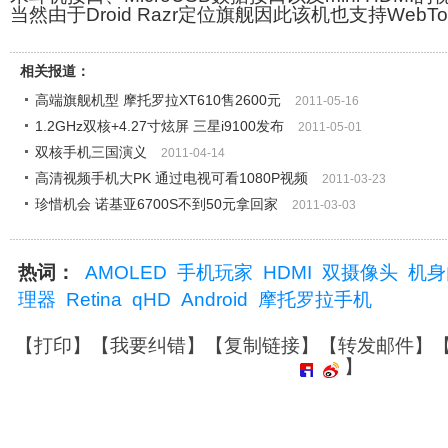
当然由于Droid Razr定位旗舰因此该机也支持WebTo
相关报道：
高端旗舰机型 摩托罗拉XT610售2600元
2011-05-16
1.2GHz双核+4.27寸炫屏 三星i9100发布
2011-05-01
双核手机三国演义
2011-04-14
高清视频手机大PK 通过电视可看1080P视频
2011-03-23
珍惜机会 诺基亚6700S不到50元拿回家
2011-03-03
热词：
AMOLED
手机玩家
HDMI
双摄像头
机身
理器
Retina
qHD
Android
摩托罗拉手机
【
打印
】【
我要纠错
】【
复制链接
】【
转发邮件
】
】