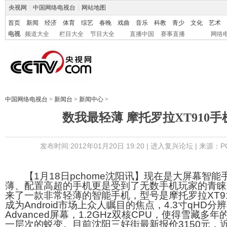
央视网
|
中国网络电视台
|
网站地图
首页
新闻
经济
体育
综艺
春晚
戏曲
音乐
科教
青少
文化
艺术
电视
频道大全
栏目大全
节目大全
直播中国
赛事直播
网络
中国网络电视台
>
新闻台
>
新闻中心
>
数我最轻薄 摩托罗拉XT910手机
发布时间:2012年01月20日 19:20 |
进入复兴论坛
| 来源：P
【1月18日pchome沈阳讯】现在是大屏幕智能
薄、配置高超的手机更是受到了无数手机玩家的青睐
来了一款非常轻薄的智能手机，型号是摩托罗拉XT91
成为Android市场上众人瞩目的焦点，4.3寸qHD分辨率
Advanced屏幕，1.2GHz双核CPU，使得雪藏多年
一层次的蜕变。目前沈阳三好街最新报价3150元，