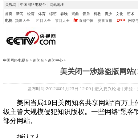
央视网
|
中国网络电视台
|
网站地图
首页
新闻
经济
体育
综艺
春晚
戏曲
音乐
科教
青少
文化
艺术
电视
频道大全
栏目大全
节目大全
直播中国
赛事直播
网络
中国网络电视台
>
新闻台
>
新闻中心
>
美关闭一涉嫌盗版网站(1
发布时间:2012年01月23日 12:09 |
进入复兴论坛
| 来源：
美国当局19日关闭知名共享网站“百万上传
级主管大规模侵犯知识版权。一些网络“黑客
部分网站。
指认7人