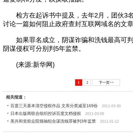
检方在起诉书中提及，去年2月，团伙3名
讨论一篇如何阻止政府查封互联网域名的文
如果罪名成立，阴谋诈骗和洗钱最高可判2
阴谋侵权可分别判5年监禁。
(来源:新华网)
1
2
下一页>>
相关报道：
百度三天基本清空侵权作品 文库分类减至169份
2011-03-30
日本出版商联合组织控诉百度文档侵权
2011-03-05
美共和党前众院领袖犯合谋洗钱罪被判3年监禁
2011-01-12