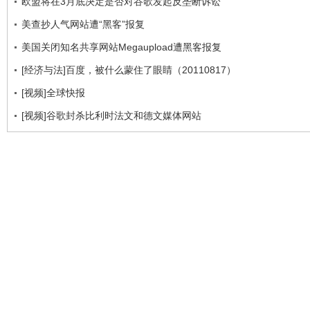
欧盟将在3月底决定是否对谷歌发起反垄断诉讼
美查抄人气网站遭“黑客”报复
美国关闭知名共享网站Megaupload遭黑客报复
[经济与法]百度，被什么蒙住了眼睛（20110817）
[视频]全球快报
[视频]谷歌封杀比利时法文和德文媒体网站