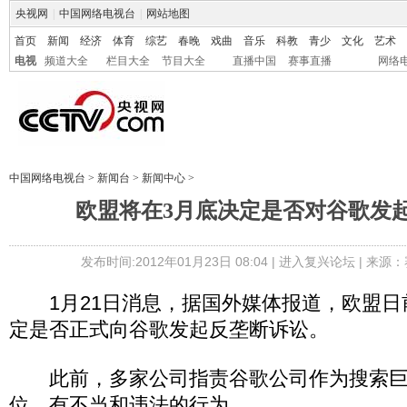
央视网
|
中国网络电视台
|
网站地图
首页
新闻
经济
体育
综艺
春晚
戏曲
音乐
科教
青少
文化
艺术
电视
频道大全
栏目大全
节目大全
直播中国
赛事直播
网络
中国网络电视台
>
新闻台
>
新闻中心
>
欧盟将在3月底决定是否对谷歌发
发布时间:2012年01月23日 08:04 |
进入复兴论坛
| 来源：
1月21日消息，据国外媒体报道，欧盟日
定是否正式向谷歌发起反垄断诉讼。
此前，多家公司指责谷歌公司作为搜索巨
位，有不当和违法的行为。