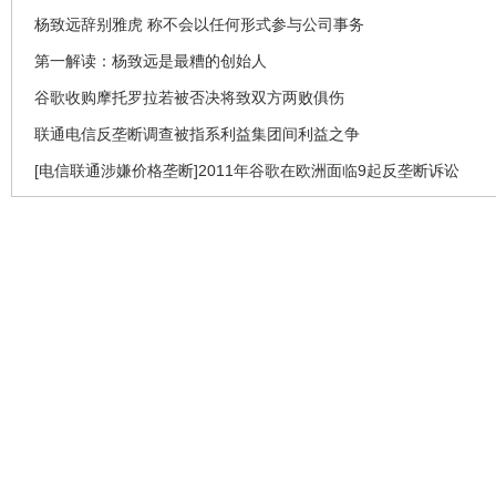
杨致远辞别雅虎 称不会以任何形式参与公司事务
第一解读：杨致远是最糟的创始人
谷歌收购摩托罗拉若被否决将致双方两败俱伤
联通电信反垄断调查被指系利益集团间利益之争
[电信联通涉嫌价格垄断]2011年谷歌在欧洲面临9起反垄断诉讼