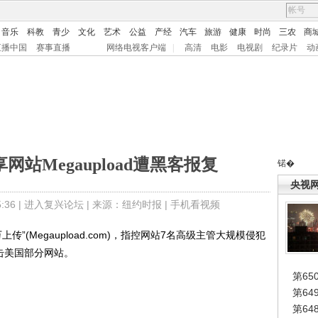
音乐
科教
青少
文化
艺术
公益
产经
汽车
旅游
健康
时尚
三农
商
直播中国
赛事直播
网络电视客户端
|
高清
电影
电视剧
纪录片
动
站Megaupload遭黑客报复
锘�
央视
36 |
进入复兴论坛
| 来源：纽约时报 |
手机看视频
(Megaupload.com)，指控网站7名高级主管大规模侵犯
击美国部分网站。
第65
第6
第6