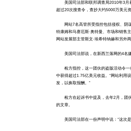
美国司法部和联邦调查局2010年3月着
超过20次搜查令，查抄大约5000万美元
网站7名高管所受指控包括侵权、阴谋
特康姆和马赛厄斯·奥特曼、市场和销售主
网站发展部主管斯文·埃希特纳赫和另外
美国司法部说，在新西兰落网的4名嫌
检方指控，这一团伙的盗版活动令一些
中获得超过1.75亿美元收益。“网站利
发，以换取报酬。”
检方在起诉书中提及，去年2月，团伙
的文章。
美国司法部在一份声明中说：“这次是