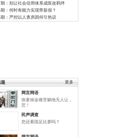
47期：别让社会信用体系成医改羁绊
46期：何时有能力实现带薪假？
45期：严控以人查房因何引热议
话题
更多
网言网语
病童候诊痛苦躺地无人让，
悲！
民声调查
您还看国足比赛吗？
网言网语