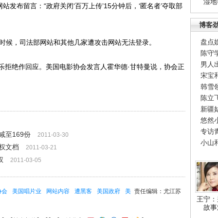
湿地
发布留言：“政府关闭‘百万上传’15分钟后，‘匿名者’夺取部
博客
盘点
时候，司法部网站和其他几家遭攻击网站无法登录。
陈守
男人
拒绝作回应。美国电影协会发言人霍华德·甘特曼说，协会正
宋宝
韩雪
陈立
新疆
悠然
专访
至169份
2011-03-30
小山
权文档
2011-03-21
权
2011-03-05
协会
美国唱片业
网站内容
遭黑客
美国政府
美
责任编辑：尤江苏
王宁：
故事