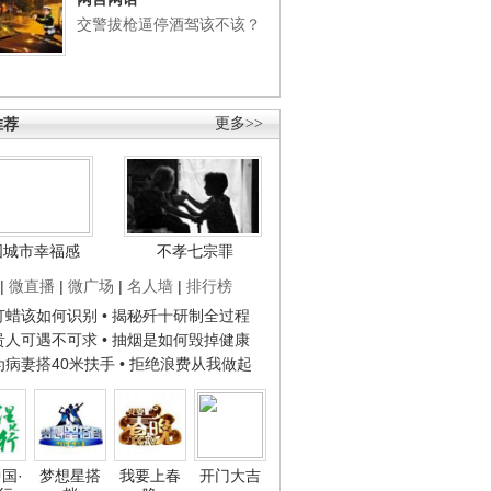
交警拔枪逼停酒驾该不该？
推荐
更多>>
国城市幸福感
不孝七宗罪
|
微直播
|
微广场
|
名人墙
|
排行榜
子打蜡该如何识别
• 揭秘歼十研制全过程
种贵人可遇不可求
• 抽烟是如何毁掉健康
人为病妻搭40米扶手
• 拒绝浪费从我做起
国·
梦想星搭
我要上春
开门大吉