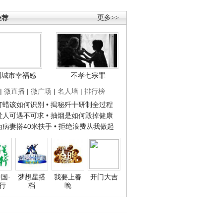
推荐
更多>>
国城市幸福感
不孝七宗罪
|
微直播
|
微广场
|
名人墙
|
排行榜
子打蜡该如何识别
• 揭秘歼十研制全过程
种贵人可遇不可求
• 抽烟是如何毁掉健康
人为病妻搭40米扶手
• 拒绝浪费从我做起
国·
梦想星搭
我要上春
开门大吉
行
档
晚