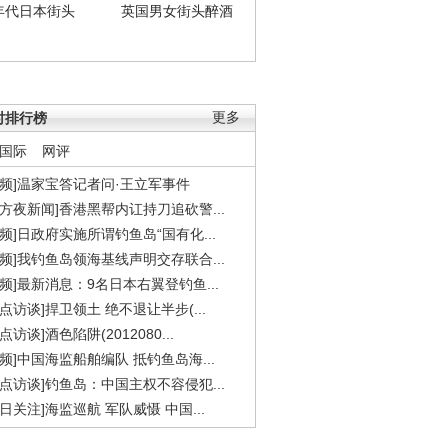
年代日本街头
英国男女街头醉酒
时排行榜
更多
国际
网评
视频]温家宝答记者问·王立军事件
东方夜新闻]香港黑帮内讧持刀追砍警...
视频]日政府实施所谓钓鱼岛“国有化...
视频]我钓鱼岛领海基线声明交存联合...
视频]最新消息：9名日本右翼登钓鱼...
焦点访谈]捍卫领土 绝不退让半步(...
点访谈]酒色陷阱(2012080...
视频]中国海监船舶编队 抵钓鱼岛海...
焦点访谈]钓鱼岛：中国主权不容侵犯...
今日关注]海监巡航 军队威慑 中国...