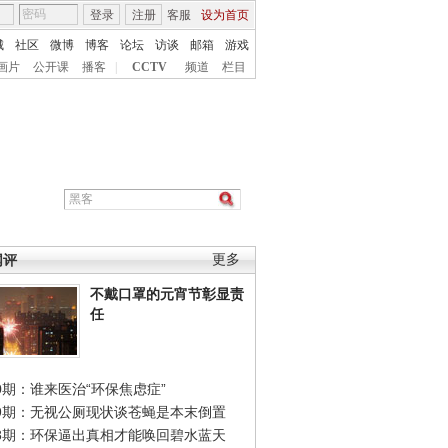
登录
注册
客服
设为首页
城
社区
微博
博客
论坛
访谈
邮箱
游戏
画片
公开课
播客
|
CCTV
频道
栏目
网评
更多
不戴口罩的元宵节彰显责
任
0期：谁来医治“环保焦虑症”
49期：无视公厕现状谈苍蝇是本末倒置
48期：环保逼出真相才能唤回碧水蓝天