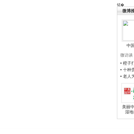
锘�
微博
中
微访谈
• 橙
• 十
• 老
美丽中
湿地