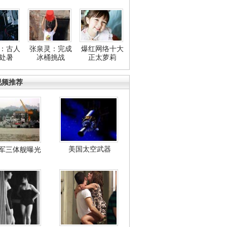
：古人
张泉灵：完成
爆红网络十大
处暑
冰桶挑战
正太萝莉
视频推荐
美国太空武器
军三体舰曝光