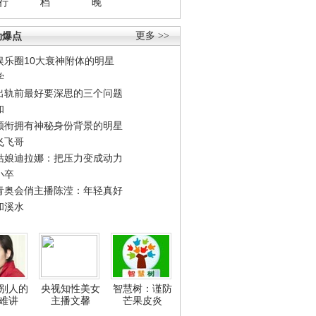
行
档
晚
劲爆点
更多 >>
娱乐圈10大衰神附体的明星
学
出轨前最好要深思的三个问题
和
领衔拥有神秘身份背景的明星
飞飞哥
姑娘迪拉娜：把压力变成动力
小卒
青奥会俏主播陈滢：年轻真好
和溪水
别人的
央视知性美女
智慧树：谨防
难讲
主播文馨
芒果皮炎