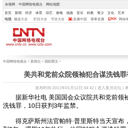
央视网
|
中国网络电视台
|
网站地图
首页
新闻
经济
体育
综艺
春晚
戏曲
音乐
科教
青少
文化
艺术
电视
频道大全
栏目大全
节目大全
直播中国
赛事直播
网络
中国网络电视台
>
新闻台
>
国际图文
>
美共和党前众院领袖犯合谋洗钱罪
发布时间:2011年01月12日 04:42 |
进入复兴论坛
|
据新华社电 美国国会众议院共和党前领袖
洗钱罪，10日获判3年监禁。
得克萨斯州法官帕特·普里斯特当天宣布