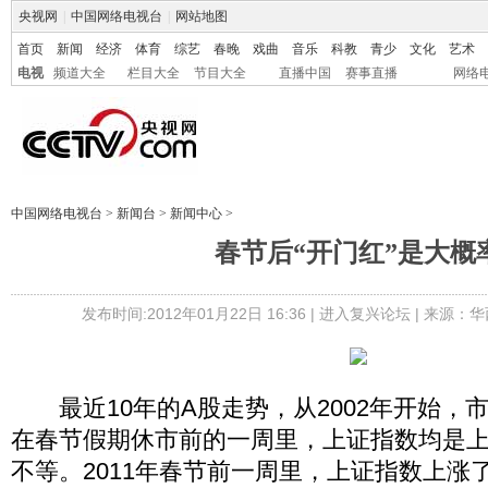
央视网
|
中国网络电视台
|
网站地图
首页
新闻
经济
体育
综艺
春晚
戏曲
音乐
科教
青少
文化
艺术
电视
频道大全
栏目大全
节目大全
直播中国
赛事直播
网络
中国网络电视台
>
新闻台
>
新闻中心
>
春节后“开门红”是大概
发布时间:2012年01月22日 16:36 |
进入复兴论坛
| 来源：华
最近10年的A股走势，从2002年开始，
在春节假期休市前的一周里，上证指数均是上涨，
不等。2011年春节前一周里，上证指数上涨了