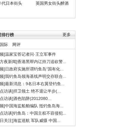
年代日本街头
英国男女街头醉酒
时排行榜
更多
国际
网评
视频]温家宝答记者问·王立军事件
东方夜新闻]香港黑帮内讧持刀追砍警...
视频]日政府实施所谓钓鱼岛“国有化...
视频]我钓鱼岛领海基线声明交存联合...
视频]最新消息：9名日本右翼登钓鱼...
焦点访谈]捍卫领土 绝不退让半步(...
点访谈]酒色陷阱(2012080...
视频]中国海监船舶编队 抵钓鱼岛海...
焦点访谈]钓鱼岛：中国主权不容侵犯...
今日关注]海监巡航 军队威慑 中国...