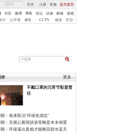
登录
注册
客服
设为首页
城
社区
微博
博客
论坛
访谈
邮箱
游戏
画片
公开课
播客
|
CCTV
频道
栏目
网评
更多
不戴口罩的元宵节彰显责
任
0期：谁来医治“环保焦虑症”
49期：无视公厕现状谈苍蝇是本末倒置
48期：环保逼出真相才能唤回碧水蓝天