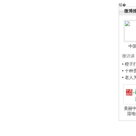
锘�
微博
中
微访谈
• 橙
• 十
• 老
美丽中
湿地