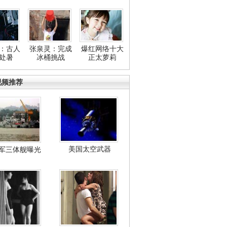
：古人
张泉灵：完成
爆红网络十大
处暑
冰桶挑战
正太萝莉
视频推荐
美国太空武器
军三体舰曝光