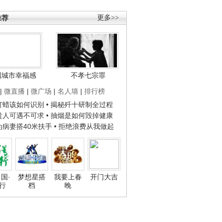
推荐
更多>>
国城市幸福感
不孝七宗罪
|
微直播
|
微广场
|
名人墙
|
排行榜
子打蜡该如何识别
• 揭秘歼十研制全过程
种贵人可遇不可求
• 抽烟是如何毁掉健康
人为病妻搭40米扶手
• 拒绝浪费从我做起
国·
梦想星搭
我要上春
开门大吉
行
档
晚