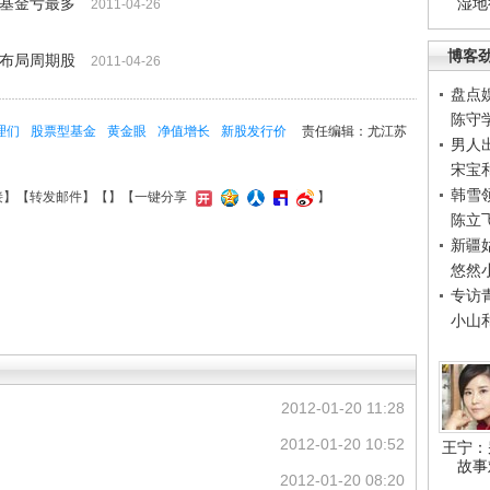
实基金亏最多
湿地
2011-04-26
博客
金布局周期股
2011-04-26
盘点
陈守
理们
股票型基金
黄金眼
净值增长
新股发行价
责任编辑：尤江苏
男人
宋宝
韩雪
接
】【
转发邮件
】【
】
【一键分享
】
陈立
新疆
悠然
专访
小山
2012-01-20 11:28
2012-01-20 10:52
王宁：
故事
2012-01-20 08:20