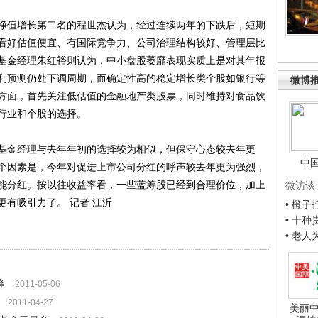
值增长第二名的程世杰认为，经过连续两年的下跌后，短期
看好估值便宜、有国际竞争力、公司治理结构较好、管理层比
基金经理朱红裕则认为，中小盘股萎靡表现实质上是对其年报
利预测仍处下调周期，而确定性高的稳定增长类个股如银行等
微博
方面，首先关注低估值的金融地产类股票，同时维持对食品饮
行业和个股的选择。
金经理与去年年初的选择较为相似，但保守心态较去年更
中
个因素是，今年对促进上市公司分红的呼声较去年更为强烈，
能分红。按以往收益率看，一些蓝筹股已经到合理价位，加上
微访谈
有吸引力了。 记者 江沂
• 橙
• 十
• 老
降
2011-05-06
2011-04-27
美丽中