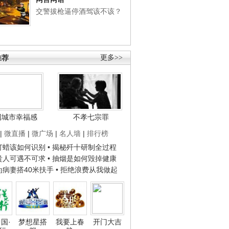
交警拔枪逼停酒驾该不该？
推荐
更多>>
国城市幸福感
不孝七宗罪
|
微直播
|
微广场
|
名人墙
|
排行榜
子打蜡该如何识别
• 揭秘歼十研制全过程
种贵人可遇不可求
• 抽烟是如何毁掉健康
人为病妻搭40米扶手
• 拒绝浪费从我做起
国·
梦想星搭
我要上春
开门大吉