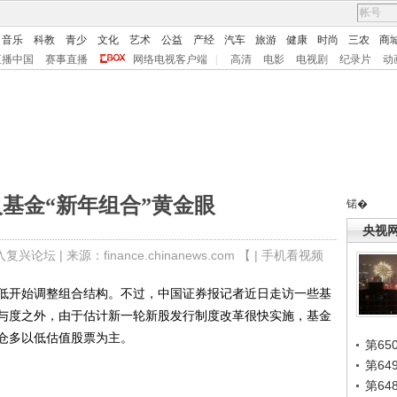
音乐
科教
青少
文化
艺术
公益
产经
汽车
旅游
健康
时尚
三农
商
直播中国
赛事直播
网络电视客户端
|
高清
电影
电视剧
纪录片
动
基金“新年组合”黄金眼
锘�
央视
入复兴论坛
| 来源：finance.chinanews.com 【 |
手机看视频
开始调整组合结构。不过，中国证券报记者近日走访一些基
与度之外，由于估计新一轮新股发行制度改革很快实施，基金
仓多以低估值股票为主。
第65
第6
第6