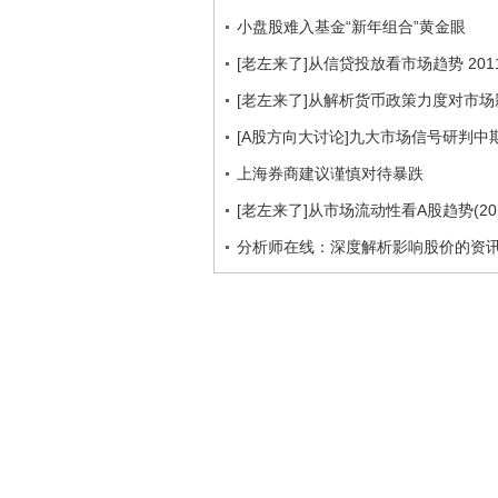
小盘股难入基金“新年组合”黄金眼
[老左来了]从信贷投放看市场趋势 2011
[老左来了]从解析货币政策力度对市场影响
[A股方向大讨论]九大市场信号研判中
上海券商建议谨慎对待暴跌
[老左来了]从市场流动性看A股趋势(2011.
分析师在线：深度解析影响股价的资讯 201