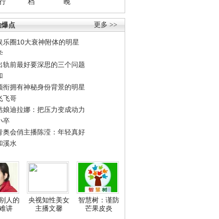
行
档
晚
劲爆点
更多 >>
娱乐圈10大衰神附体的明星
学
出轨前最好要深思的三个问题
和
领衔拥有神秘身份背景的明星
飞飞哥
姑娘迪拉娜：把压力变成动力
小卒
青奥会俏主播陈滢：年轻真好
和溪水
别人的
央视知性美女
智慧树：谨防
难讲
主播文馨
芒果皮炎