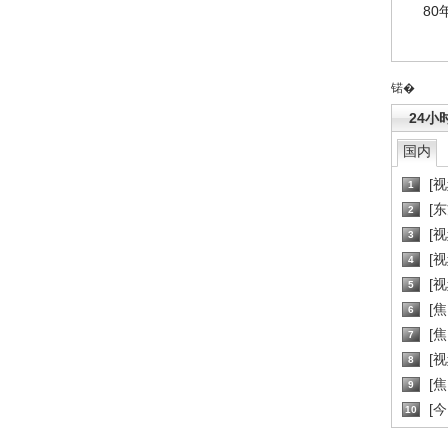
80
锘�
24小
国内
[
1
[
2
[
3
[
4
[
5
[
6
[焦
7
[
8
[
9
[
10