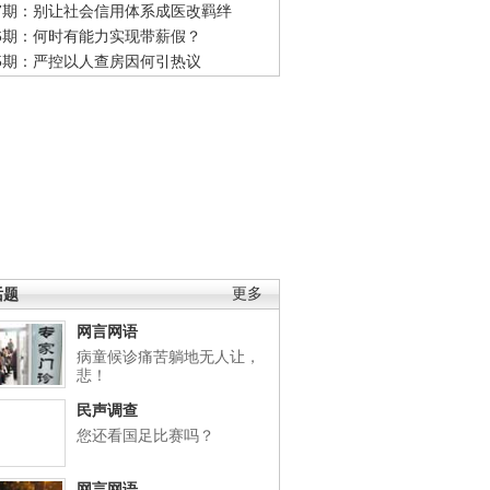
47期：别让社会信用体系成医改羁绊
46期：何时有能力实现带薪假？
45期：严控以人查房因何引热议
话题
更多
网言网语
病童候诊痛苦躺地无人让，
悲！
民声调查
您还看国足比赛吗？
网言网语