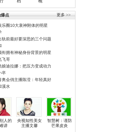
行
档
晚
劲爆点
更多 >>
娱乐圈10大衰神附体的明星
学
出轨前最好要深思的三个问题
和
领衔拥有神秘身份背景的明星
飞飞哥
姑娘迪拉娜：把压力变成动力
小卒
青奥会俏主播陈滢：年轻真好
和溪水
别人的
央视知性美女
智慧树：谨防
难讲
主播文馨
芒果皮炎