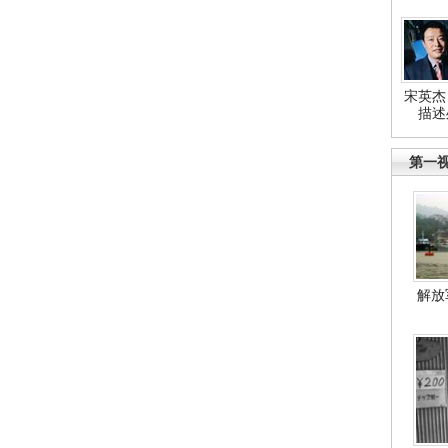
宋英杰
描述
第一
解放