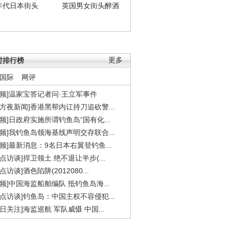
年代日本街头
英国男女街头醉酒
时排行榜
更多
国际
网评
视频]温家宝答记者问·王立军事件
东方夜新闻]香港黑帮内讧持刀追砍警...
视频]日政府实施所谓钓鱼岛“国有化...
视频]我钓鱼岛领海基线声明交存联合...
视频]最新消息：9名日本右翼登钓鱼...
焦点访谈]捍卫领土 绝不退让半步(...
点访谈]酒色陷阱(2012080...
视频]中国海监船舶编队 抵钓鱼岛海...
焦点访谈]钓鱼岛：中国主权不容侵犯...
今日关注]海监巡航 军队威慑 中国...