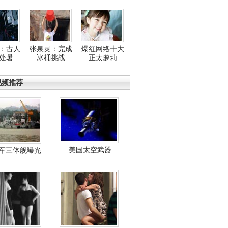
：古人
张泉灵：完成
爆红网络十大
处暑
冰桶挑战
正太萝莉
视频推荐
美国太空武器
军三体舰曝光