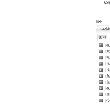
80
锘�
24小
国内
[
1
[
2
[
3
[
4
[
5
[
6
[焦
7
[
8
[
9
[
10