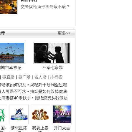
交警拔枪逼停酒驾该不该？
推荐
更多>>
国城市幸福感
不孝七宗罪
|
微直播
|
微广场
|
名人墙
|
排行榜
子打蜡该如何识别
• 揭秘歼十研制全过程
种贵人可遇不可求
• 抽烟是如何毁掉健康
人为病妻搭40米扶手
• 拒绝浪费从我做起
国·
梦想星搭
我要上春
开门大吉