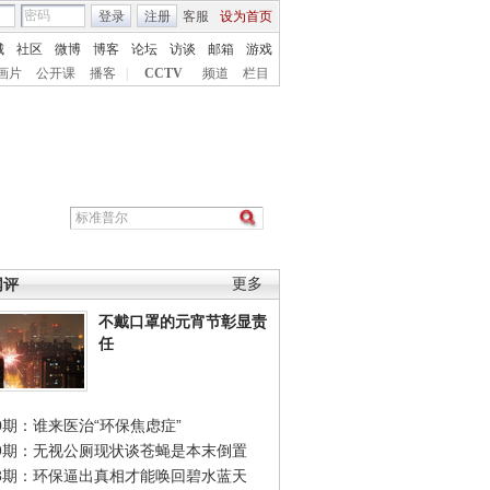
登录
注册
客服
设为首页
城
社区
微博
博客
论坛
访谈
邮箱
游戏
画片
公开课
播客
|
CCTV
频道
栏目
网评
更多
不戴口罩的元宵节彰显责
任
0期：谁来医治“环保焦虑症”
49期：无视公厕现状谈苍蝇是本末倒置
48期：环保逼出真相才能唤回碧水蓝天