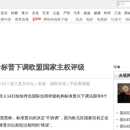
音乐
科教
青少
文化
艺术
公益
产经
汽车
旅游
健康
时尚
三农
商
直播中国
赛事直播
网络电视客户端
|
高清
电影
电视剧
纪录片
动
击标普下调欧盟国家主权评级
锘�
央视
41 |
进入复兴论坛
| 来源：国际在线 |
手机看视频
人14日纷纷抨击国际信用评级机构标准普尔下调法国等9个
第65
恩称，标准普尔的决定“不协调”，因为欧元区国家目前正在
第6
普尔以前犯过相同的“错误”。
第6