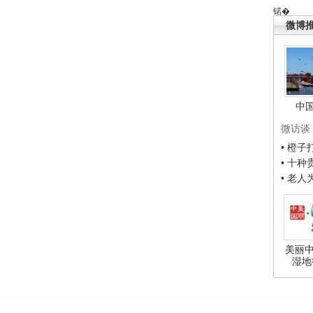
锘�
微博
中
微访谈
• 橙
• 十
• 老
美丽中
湿地