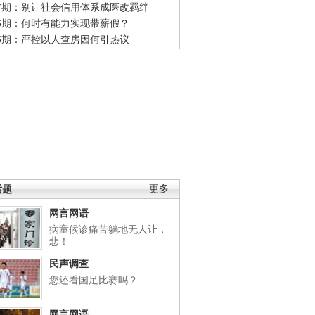
47期：别让社会信用体系成医改羁绊
46期：何时有能力实现带薪假？
45期：严控以人查房因何引热议
话题
更多
网言网语
病童候诊痛苦躺地无人让，
悲！
民声调查
您还看国足比赛吗？
网言网语