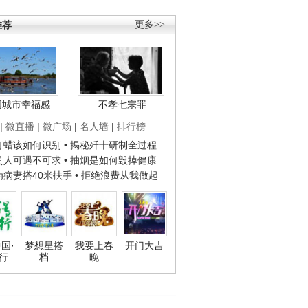
推荐
更多>>
国城市幸福感
不孝七宗罪
|
微直播
|
微广场
|
名人墙
|
排行榜
子打蜡该如何识别
• 揭秘歼十研制全过程
种贵人可遇不可求
• 抽烟是如何毁掉健康
人为病妻搭40米扶手
• 拒绝浪费从我做起
国·
梦想星搭
我要上春
开门大吉
行
档
晚