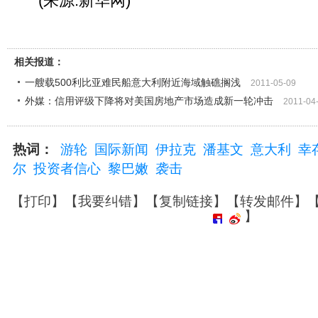
(来源:新华网)
相关报道：
一艘载500利比亚难民船意大利附近海域触礁搁浅
2011-05-09
外媒：信用评级下降将对美国房地产市场造成新一轮冲击
2011-04
热词：
游轮
国际新闻
伊拉克
潘基文
意大利
幸
尔
投资者信心
黎巴嫩
袭击
【
打印
】【
我要纠错
】【
复制链接
】【
转发邮件
】
】