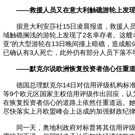
——救援人员又在意大利触礁游轮上发
据意大利安莎社15日凌晨报道，救援人员
域触礁搁浅的游轮上发现了2名幸存者。这艘名
亚”的大型游轮在13日晚间撞上暗礁，造成船
已确认有3人死亡，此外仍有部分人员下落不
——默克尔说欧洲恢复投资者信心任重
德国总理默克尔14日对信用评级机构标准
等9个欧元区国家主权信用评级作出回应，认
在恢复投资者信心的道路上依然任重道远。
尽快落实上月欧盟峰会上达成的加强财政纪
同一天，奥地利政府对标普将其信用评级由