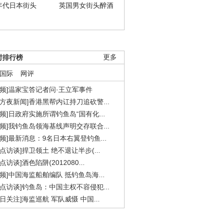
年代日本街头
英国男女街头醉酒
时排行榜
更多
国际
网评
视频]温家宝答记者问·王立军事件
东方夜新闻]香港黑帮内讧持刀追砍警...
视频]日政府实施所谓钓鱼岛“国有化...
视频]我钓鱼岛领海基线声明交存联合...
视频]最新消息：9名日本右翼登钓鱼...
焦点访谈]捍卫领土 绝不退让半步(...
点访谈]酒色陷阱(2012080...
视频]中国海监船舶编队 抵钓鱼岛海...
焦点访谈]钓鱼岛：中国主权不容侵犯...
今日关注]海监巡航 军队威慑 中国...