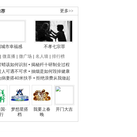
推荐
更多>>
国城市幸福感
不孝七宗罪
|
微直播
|
微广场
|
名人墙
|
排行榜
子打蜡该如何识别
• 揭秘歼十研制全过程
种贵人可遇不可求
• 抽烟是如何毁掉健康
人为病妻搭40米扶手
• 拒绝浪费从我做起
国·
梦想星搭
我要上春
开门大吉
行
档
晚