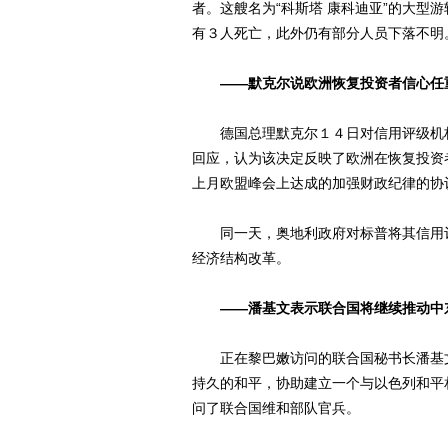
者。这艘名为“科斯塔 康科迪亚”的大型
有３人死亡，此外仍有部分人员下落不明
――默克尔说欧洲恢复投资者信心任
德国总理默克尔１４日对信用评级机构
回应，认为该决定反映了欧洲在恢复投资
上月欧盟峰会上达成的加强财政纪律的协
同一天，奥地利政府对标普将其信用评
经济结构改革。
――潘基文表示联合国将继续推动中
正在黎巴嫩访问的联合国秘书长潘基文
持久的和平，协助建立一个与以色列和平
问了联合国维和部队官兵。