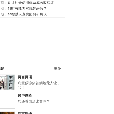
47期：别让社会信用体系成医改羁绊
46期：何时有能力实现带薪假？
45期：严控以人查房因何引热议
话题
更多
网言网语
病童候诊痛苦躺地无人让，
悲！
民声调查
您还看国足比赛吗？
网言网语