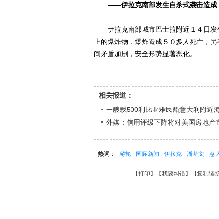
――伊拉克南部发生自杀式袭击造成
伊拉克南部城市巴士拉附近１４日发生
上的爆炸物，爆炸造成５０多人死亡，另
间矛盾加剧，安全形势显著恶化。
相关报道：
一艘载500利比亚难民船意大利附近
外媒：信用评级下降将对美国房地产
热词：
游轮
国际新闻
伊拉克
潘基文
意
【
打印
】【
我要纠错
】【
复制链