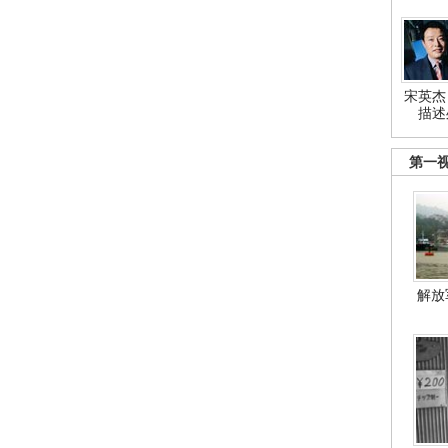
宋英杰
描述
第一
解放