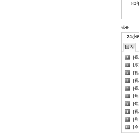
80
锘�
24小
国内
[
1
[
2
[
3
[
4
[
5
[
6
[焦
7
[
8
[
9
[
10