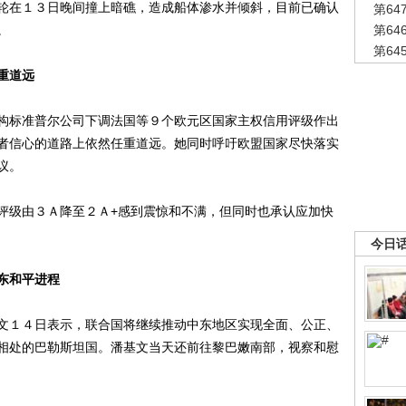
游轮在１３日晚间撞上暗礁，造成船体渗水并倾斜，目前已确认
第6
。
第6
第6
重道远
标准普尔公司下调法国等９个欧元区国家主权信用评级作出
者信心的道路上依然任重道远。她同时呼吁欧盟国家尽快落实
议。
级由３Ａ降至２Ａ+感到震惊和不满，但同时也承认应加快
今日
东和平进程
１４日表示，联合国将继续推动中东地区实现全面、公正、
相处的巴勒斯坦国。潘基文当天还前往黎巴嫩南部，视察和慰