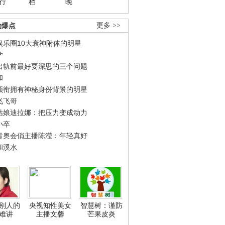
行
档
晚
劲爆点
更多 >>
娱乐圈10大衰神附体的明星
学
出轨前最好要深思的三个问题
和
领衔拥有神秘身份背景的明星
飞飞哥
姑娘迪拉娜：把压力变成动力
小卒
青奥会俏主播陈滢：年轻真好
和溪水
别人的
央视知性美女
智慧树：谨防
难讲
主播文馨
芒果皮炎