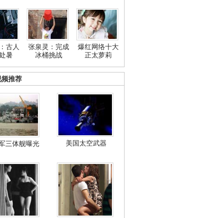
：古人
张泉灵：完成
爆红网络十大
处暑
冰桶挑战
正太萝莉
视频推荐
美国太空武器
军三体舰曝光