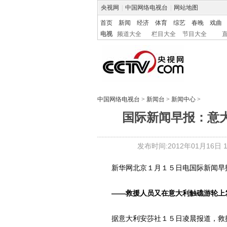
央视网
|
中国网络电视台
|
网站地图
首页
新闻
经济
体育
综艺
春晚
戏曲
电视
频道大全
栏目大全
节目大全
中国网络电视台
>
新闻台
>
新闻中心
>
国际新闻早报：意
发布时间:2012年01月16日 19
新华网北京１月１５日电国际新闻早
――救援人员又在意大利触礁游轮上
据意大利安莎社１５日凌晨报道，救援