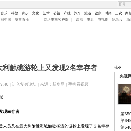
音乐
科教
青少
文化
艺术
公益
产经
汽车
旅游
健康
时尚
三农
商
直播中国
赛事直播
网络电视客户端
|
高清
电影
电视剧
纪录片
动
大利触礁游轮上又发现2名幸存者
锘�
央视
:48 |
进入复兴论坛
| 来源：新华网 |
手机看视频
报：
发现幸存者
第65
第6
人员又在意大利附近海域触礁搁浅的游轮上发现了２名幸存
第6