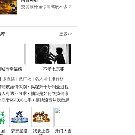
交警拔枪逼停酒驾该不该？
推荐
更多>>
国城市幸福感
不孝七宗罪
|
微直播
|
微广场
|
名人墙
|
排行榜
子打蜡该如何识别
• 揭秘歼十研制全过程
种贵人可遇不可求
• 抽烟是如何毁掉健康
人为病妻搭40米扶手
• 拒绝浪费从我做起
国·
梦想星搭
我要上春
开门大吉