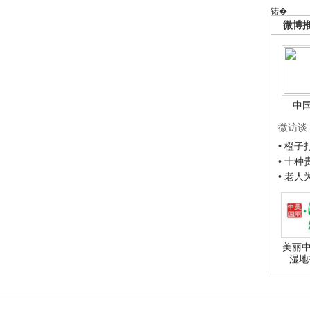
锘�
微博
中
微访谈
• 橙
• 十
• 老
美丽中
湿地