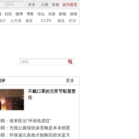
登录
注册
客服
设为首页
城
社区
微博
博客
论坛
访谈
邮箱
游戏
画片
公开课
播客
|
CCTV
频道
栏目
网评
更多
不戴口罩的元宵节彰显责
任
0期：谁来医治“环保焦虑症”
49期：无视公厕现状谈苍蝇是本末倒置
48期：环保逼出真相才能唤回碧水蓝天