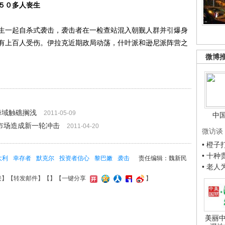
５０多人丧生
一起自杀式袭击，袭击者在一检查站混入朝觐人群并引爆身
有上百人受伤。伊拉克近期政局动荡，什叶派和逊尼派阵营之
微博
海域触礁搁浅
2011-05-09
中
市场造成新一轮冲击
2011-04-20
微访谈
• 橙
• 十
大利
幸存者
默克尔
投资者信心
黎巴嫩
袭击
责任编辑：魏新民
• 老
接
】【
转发邮件
】【
】
【一键分享
】
美丽中