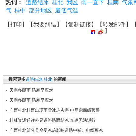
热词：
道路结冰
桂北
我区
雨一直下
桂南
气象
气
桂中
部分地区
最低气温
【
打印
】【
我要纠错
】【
复制链接
】【
转发邮件
】
】
搜索更多
道路结冰
桂北
的新闻
天寒多阴雨 防寒早应对
天寒多阴雨 防寒早应对
广西桂北桂西出现雨雪冰冻灾害 电网启四级预警
桂林资源通往外界道路路面结冰 车辆无法通行
广西桂北部分县乡受冰冻影响道路中断、电线覆冰