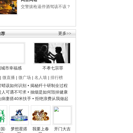
交警拔枪逼停酒驾该不该？
推荐
更多>>
国城市幸福感
不孝七宗罪
|
微直播
|
微广场
|
名人墙
|
排行榜
子打蜡该如何识别
• 揭秘歼十研制全过程
种贵人可遇不可求
• 抽烟是如何毁掉健康
人为病妻搭40米扶手
• 拒绝浪费从我做起
国·
梦想星搭
我要上春
开门大吉