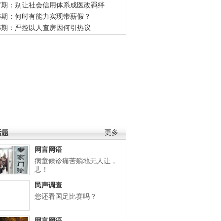
47期：别让社会信用体系成医改羁绊
46期：何时有能力实现带薪假？
45期：严控以人查房因何引热议
话题
更多
网言网语
病童候诊痛苦躺地无人让，
悲！
民声调查
您还看国足比赛吗？
网言网语