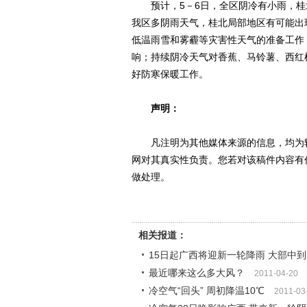
预计，5－6日，全区阴冷有小雨，桂北1
我区多阴雨天气，桂北局部地区有可能出
低温雨雪和雾霾等灾害性天气的准备工作
响；持续阴冷天气对香蕉、马铃薯、西红
好防寒保暖工作。
声明：
凡注明为其他媒体来源的信息，均为转
网对其真实性负责。您若对该稿件内容有
做处理。
相关报道：
15日起广西将迎新一轮降雨 大部中
最近哪来这么多大风？
2011-04-20
冷空气“回头” 周初降温10℃
2011-03