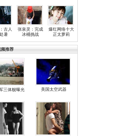
：古人
张泉灵：完成
爆红网络十大
处暑
冰桶挑战
正太萝莉
视频推荐
美国太空武器
军三体舰曝光