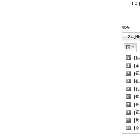
80
锘�
24小
国内
[
1
[
2
[
3
[
4
[
5
[
6
[焦
7
[
8
[
9
[
10