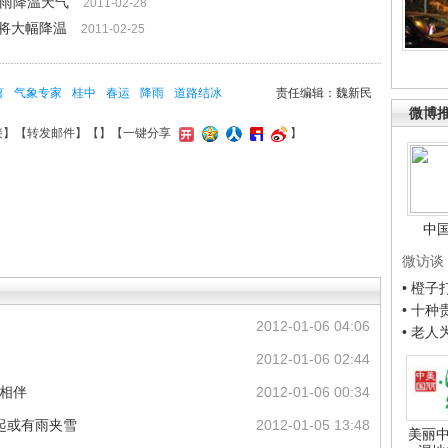
阴雨降温天气
2011-02-28
将大幅降温
2011-02-25
薯
气象专家
桂中
春运
降雨
道路结冰
责任编辑：魏新民
微博
接
】【
转发邮件
】【
】
【一键分享
】
中
微访谈
• 橙
• 十
2012-01-06 04:06
• 老
2012-01-06 02:44
气相伴
2012-01-06 00:34
起或有雨夹雪
2012-01-05 13:48
美丽中