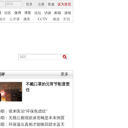
登录
注册
客服
设为首页
城
社区
微博
博客
论坛
访谈
邮箱
游戏
画片
公开课
播客
|
CCTV
频道
栏目
网评
更多
不戴口罩的元宵节彰显责
任
0期：谁来医治“环保焦虑症”
49期：无视公厕现状谈苍蝇是本末倒置
48期：环保逼出真相才能唤回碧水蓝天