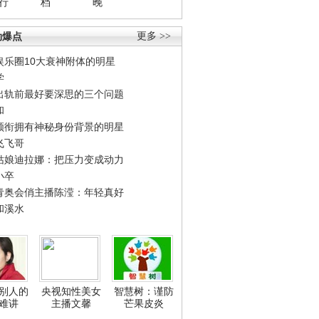
行
档
晚
劲爆点
更多 >>
娱乐圈10大衰神附体的明星
学
出轨前最好要深思的三个问题
和
领衔拥有神秘身份背景的明星
飞飞哥
姑娘迪拉娜：把压力变成动力
小卒
青奥会俏主播陈滢：年轻真好
和溪水
别人的
央视知性美女
智慧树：谨防
难讲
主播文馨
芒果皮炎