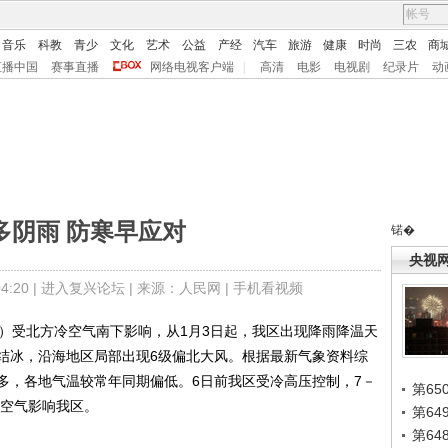
音乐
科教
青少
文化
艺术
公益
产经
汽车
旅游
健康
时尚
三农
商
直播中国
赛事直播
网络电视客户端
|
高清
电影
电视剧
纪录片
动
多阴雨 防寒早应对
锘�
央视
:20 |
进入复兴论坛
| 来源：人民网 |
手机看视频
涛）受北方冷空气南下影响，从1月3日起，我区出现降雨降温天
结冰，沿海地区局部出现6级偏北大风。根据最新气象资料综
多，各地气温较常年同期偏低。6日前我区受冷高压控制，7－
第65
冷空气影响我区。
第6
第6