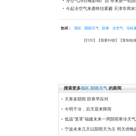
冷空气28日晚影响广西 带来新一轮
今起冷空气来袭终结雾霾 天津市周末
热词：
我区
阴雨天气
防寒
冷空气
马铃
【
打印
】【
我要纠错
】【
复制链
搜索更多
我区
阴雨天气
的新闻
天寒多阴雨 防寒早应对
今明干冷，后天迎来降雨
低温“笼罩”福建未来一周阴雨寒冷天
宁波未来几天以阴雨天为主 明天傍晚