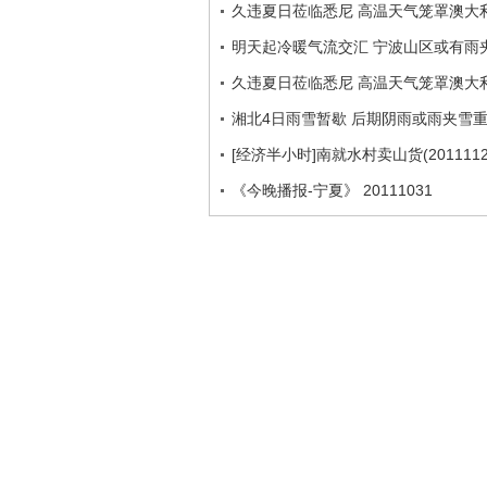
久违夏日莅临悉尼 高温天气笼罩澳大
明天起冷暖气流交汇 宁波山区或有雨
久违夏日莅临悉尼 高温天气笼罩澳大
湘北4日雨雪暂歇 后期阴雨或雨夹雪
[经济半小时]南就水村卖山货(2011112
《今晚播报-宁夏》 20111031