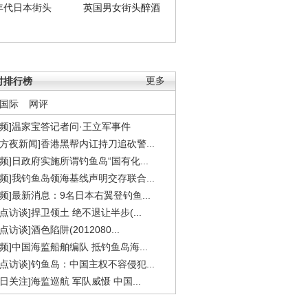
年代日本街头
英国男女街头醉酒
时排行榜
更多
国际
网评
视频]温家宝答记者问·王立军事件
东方夜新闻]香港黑帮内讧持刀追砍警...
视频]日政府实施所谓钓鱼岛“国有化...
视频]我钓鱼岛领海基线声明交存联合...
视频]最新消息：9名日本右翼登钓鱼...
焦点访谈]捍卫领土 绝不退让半步(...
点访谈]酒色陷阱(2012080...
视频]中国海监船舶编队 抵钓鱼岛海...
焦点访谈]钓鱼岛：中国主权不容侵犯...
今日关注]海监巡航 军队威慑 中国...