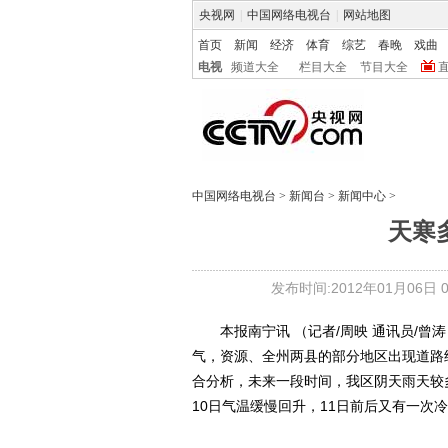
央视网
|
中国网络电视台
|
网站地图
首页
新闻
经济
体育
综艺
春晚
戏曲
电视
频道大全
栏目大全
节目大全
中国网络电视台
>
新闻台
>
新闻中心
>
天寒
发布时间:2012年01月06日 04
本报南宁讯 （记者/周映 通讯员/曾
气，资源、全州两县的部分地区出现道路
合分析，未来一段时间，我区阴天雨天较
10日气温缓慢回升，11日前后又有一次