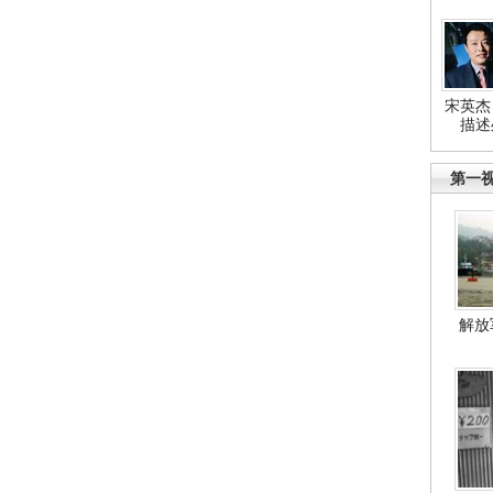
宋英杰
描述
第一
解放