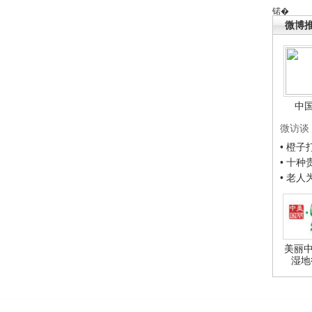
锘�
微博
中
微访谈
• 橙
• 十
• 老
美丽中
湿地