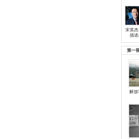
宋英杰
描述
第一
解放