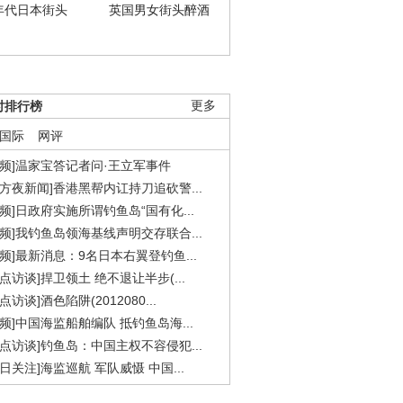
年代日本街头
英国男女街头醉酒
时排行榜
更多
国际
网评
视频]温家宝答记者问·王立军事件
东方夜新闻]香港黑帮内讧持刀追砍警...
视频]日政府实施所谓钓鱼岛“国有化...
视频]我钓鱼岛领海基线声明交存联合...
视频]最新消息：9名日本右翼登钓鱼...
焦点访谈]捍卫领土 绝不退让半步(...
点访谈]酒色陷阱(2012080...
视频]中国海监船舶编队 抵钓鱼岛海...
焦点访谈]钓鱼岛：中国主权不容侵犯...
今日关注]海监巡航 军队威慑 中国...