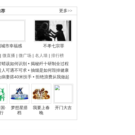
推荐
更多>>
国城市幸福感
不孝七宗罪
|
微直播
|
微广场
|
名人墙
|
排行榜
子打蜡该如何识别
• 揭秘歼十研制全过程
种贵人可遇不可求
• 抽烟是如何毁掉健康
人为病妻搭40米扶手
• 拒绝浪费从我做起
国·
梦想星搭
我要上春
开门大吉
行
档
晚