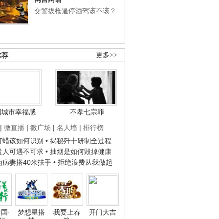
交警拔枪逼停酒驾该不该？
推荐
更多>>
国城市幸福感
不孝七宗罪
|
微直播
|
微广场
|
名人墙
|
排行榜
子打蜡该如何识别
• 揭秘歼十研制全过程
种贵人可遇不可求
• 抽烟是如何毁掉健康
人为病妻搭40米扶手
• 拒绝浪费从我做起
国·
梦想星搭
我要上春
开门大吉