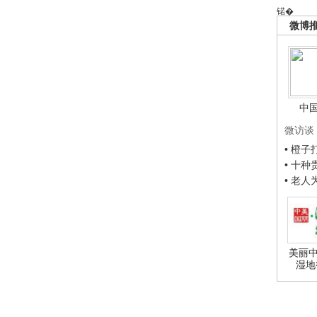
锘�
微博
中
微访谈
• 橙
• 十
• 老
美丽中
湿地