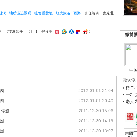
佛洞
地质遗迹景观
吐鲁番盆地
地质旅游
西游
责任编辑：秦东北
接
】【
转发邮件
】【
】
【一键分享
】
微博
中
微访谈
• 橙
园
2012-01-01 21:04
• 十
园
2012-01-01 20:40
• 老
将停航
2011-12-30 15:06
园
2011-12-30 14:19
园
2011-12-30 13:07
美丽中