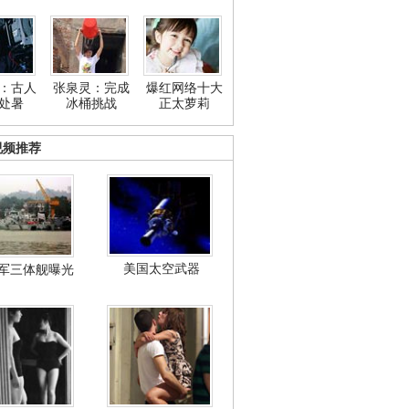
：古人
张泉灵：完成
爆红网络十大
处暑
冰桶挑战
正太萝莉
视频推荐
美国太空武器
军三体舰曝光