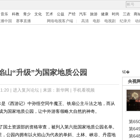
音乐
科教
青少
文化
艺术
公益
产经
汽车
旅游
健康
时尚
三农
商
直播中国
赛事直播
网络电视客户端
|
高清
电影
电视剧
纪录片
动
焰山“升级”为国家地质公园
锘�
央视
:20 |
进入复兴论坛
| 来源：新华网 |
手机看视频
本是《西游记》中孙悟空同牛魔王、铁扇公主斗法之地，而从
成为国家地质公园，让中外游客领略大自然的神奇。
第65
国土资源部的资格审查，被列入第六批国家地质公园名单。
第6
公里，公园内拥有以火焰山为代表的单斜、土林、峡谷、丹霞地
第6