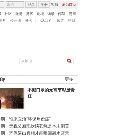
登录
注册
客服
设为首页
城
社区
微博
博客
论坛
访谈
邮箱
游戏
画片
公开课
播客
|
CCTV
频道
栏目
网评
更多
不戴口罩的元宵节彰显责
任
0期：谁来医治“环保焦虑症”
49期：无视公厕现状谈苍蝇是本末倒置
48期：环保逼出真相才能唤回碧水蓝天