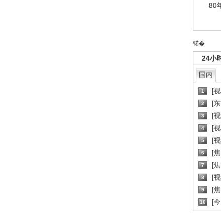
80
锘�
24小
国内
[
1
[
2
[
3
[
4
[
5
[
6
[焦
7
[
8
[
9
[
10