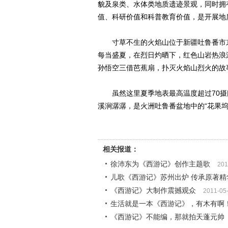
貌及泉类、水体类地质遗迹景观，同时拥
值、科研价值和科普教育价值，是开展地
寸草不生的火焰山位于新疆吐鲁番市东北
每当盛夏，在烈日灼晒下，红色山岩热浪
孙悟空三借芭蕉扇，扑灭火焰山烈火的故
虽然这里夏季地表最高温度超过70摄氏
溪涧潺潺，是火洲吐鲁番盆地中的“花果坞
相关报道：
徐沛东为《西游记》创作主题歌
201
儿歌《西游记》苏州出炉 传承原著精
《西游记》大制作震撼观众
2011-05
生活就是一本《西游记》，有木有啊
《西游记》不能编，那就拍天蓬元帅