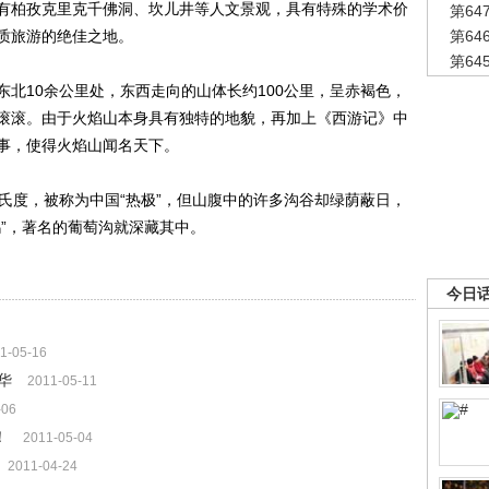
有柏孜克里克千佛洞、坎儿井等人文景观，具有特殊的学术价
第6
质旅游的绝佳之地。
第6
第6
10余公里处，东西走向的山体长约100公里，呈赤褐色，
滚滚。由于火焰山本身具有独特的地貌，再加上《西游记》中
事，使得火焰山闻名天下。
度，被称为中国“热极”，但山腹中的许多沟谷却绿荫蔽日，
”，著名的葡萄沟就深藏其中。
今日
1-05-16
华
2011-05-11
-06
！
2011-05-04
2011-04-24