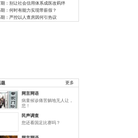
47期：别让社会信用体系成医改羁绊
46期：何时有能力实现带薪假？
45期：严控以人查房因何引热议
话题
更多
网言网语
病童候诊痛苦躺地无人让，
悲！
民声调查
您还看国足比赛吗？
网言网语