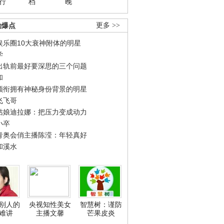
行
档
晚
劲爆点
更多 >>
娱乐圈10大衰神附体的明星
学
出轨前最好要深思的三个问题
和
领衔拥有神秘身份背景的明星
飞飞哥
姑娘迪拉娜：把压力变成动力
小卒
青奥会俏主播陈滢：年轻真好
和溪水
别人的
央视知性美女
智慧树：谨防
难讲
主播文馨
芒果皮炎