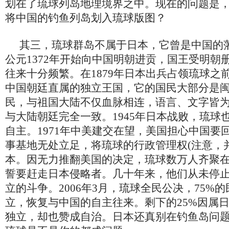
划在了琉球列岛地理境界之中。现在的问题是
将中国的钓鱼列岛划入琉球版图？
其三，琉球群岛不属于日本，它曾是中国的
公元1372年开始向中国明朝进贡，国王受明朝
往来十分频繁。在1879年日本出兵占领琉球之
中国朝廷直属的独立王国，它的国民大部分是
民，与祖国大陆不仅血脉相连，语言、文字皆
与大陆朝廷完全一致。1945年日本战败，琉球
自主。1971年中美建交在望，美国担心中国要
事基地无处立足，将琉球的行政管理权(注意，
本。因无力推翻美国的决定，琉球数万人齐聚
誓要赶走日本侵略者。几十年来，他们从未停
立的斗争。2006年3月，琉球全民公决，75%
立，恢复与中国的自主往来。剩下的25%因属
独立，却也赞成自治。日本还真别在钓鱼岛问