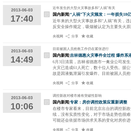
近年发生的大型火灾事故多和“人祸”有关
2013-06-03
国内新闻
|
“人祸”下火灾频发：一年损失18
17:40
近年来的大型火灾事故多和“人祸”有关，
反安全操作规定，吸烟被认定为主要失火原
央视网
分享
收藏
目前被困人员抢救工作仍在紧张进行
2013-06-03
国内新闻
|
吉林德惠火灾事件全过程 爆炸系
14:49
6月3日清晨，吉林省德惠市一禽业公司发生
火灾已造成61人死亡，数十位人受伤。据
故是因液氨泄漏引发爆炸。目前被困人员抢
央视网
分享
收藏
调控新政对楼市难有突破性影响
2013-06-03
国内新闻
|
专家：房价调控政策应重新调整
10:06
在楼市专家看来，目前北京出台的调控新政
续，没有实质性变化，对于市场走势也很难
可能还会依据市场供求关系的变化对房价进
央视网
分享
收藏