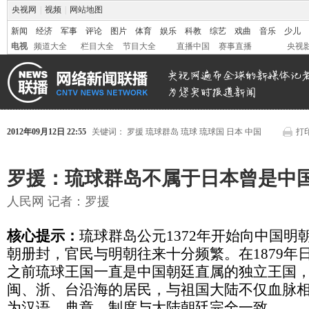
央视网
|
视频
|
网站地图
新闻
经济
军事
评论
图片
体育
娱乐
科教
综艺
戏曲
音乐
少儿
电视
频道大全
栏目大全
节目大全
直播中国
赛事直播
央视
2012年09月12日 22:55
关键词：
罗援
琉球群岛
琉球
琉球国
日本
中国
打
罗援：琉球群岛不属于日本曾是中
人民网 记者：罗援
核心提示：
琉球群岛公元1372年开始向中国明
朝册封，官民与明朝往来十分频繁。在1879年
之前琉球王国一直是中国朝廷直属的独立王国
闽、浙、台沿海的居民，与祖国大陆不仅血脉
为汉语，典章、制度与大陆朝廷完全一致。