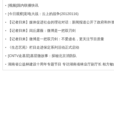
[视频]国内联播快讯
[今日观察]彩电大战：云上的战争(20120116)
【记者归来】媒体促进社会的理论对话：新闻报道公开了政府和外
【记者归来】闾丘露薇：微博是一把双刃剑
【记者归来】微博是一把双刃剑：不爱虚名，更关注节目质量
《生态艺苑》栏目走进保定系列活动正式启动
[CNTV走基层]基层微故事：探秘北京消防队
湖南省公益林建设十周年专题节目 专访湖南省林业厅副厅长 柏方敏(