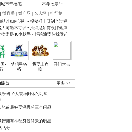
国城市幸福感
不孝七宗罪
|
微直播
|
微广场
|
名人墙
|
排行榜
子打蜡该如何识别
• 揭秘歼十研制全过程
种贵人可遇不可求
• 抽烟是如何毁掉健康
人为病妻搭40米扶手
• 拒绝浪费从我做起
国·
梦想星搭
我要上春
开门大吉
行
档
晚
劲爆点
更多 >>
娱乐圈10大衰神附体的明星
学
出轨前最好要深思的三个问题
和
领衔拥有神秘身份背景的明星
飞飞哥