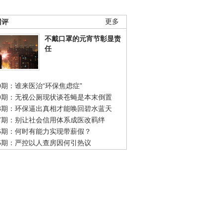
网评
更多
不戴口罩的元宵节彰显责
任
0期：谁来医治“环保焦虑症”
49期：无视公厕现状谈苍蝇是本末倒置
48期：环保逼出真相才能唤回碧水蓝天
47期：别让社会信用体系成医改羁绊
46期：何时有能力实现带薪假？
45期：严控以人查房因何引热议