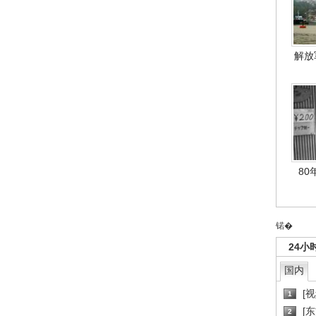
解放
80
锘�
24小
国内
[
1
[
2