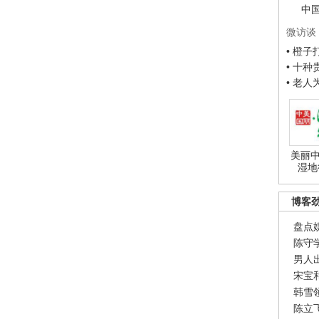
中
微访谈
• 橙
• 十
• 老
美丽中
湿地
博客
盘点
陈守
男人
宋宝
韩雪
陈立