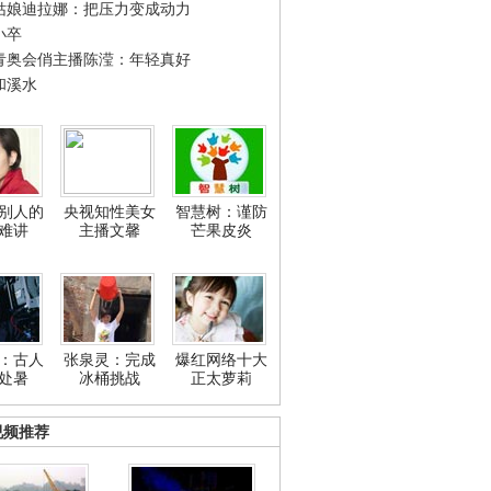
姑娘迪拉娜：把压力变成动力
小卒
青奥会俏主播陈滢：年轻真好
和溪水
别人的
央视知性美女
智慧树：谨防
难讲
主播文馨
芒果皮炎
：古人
张泉灵：完成
爆红网络十大
处暑
冰桶挑战
正太萝莉
视频推荐