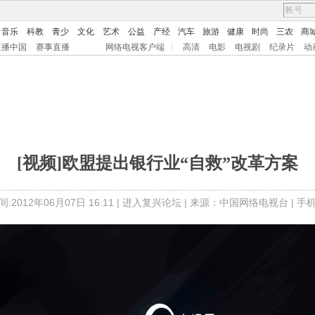
音乐
科教
青少
文化
艺术
公益
产经
汽车
旅游
健康
时尚
三农
商
直播中国
赛事直播
网络电视客户端
|
高清
电影
电视剧
纪录片
动
[视频]欧盟提出银行业“自救”改革方案
:2012年06月07日 16:11 |
进入复兴论坛
| 来源：中国网络电视台 |
手