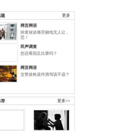
话题
更多
网言网语
病童候诊痛苦躺地无人让，
悲！
民声调查
您还看国足比赛吗？
网言网语
交警拔枪逼停酒驾该不该？
推荐
更多>>