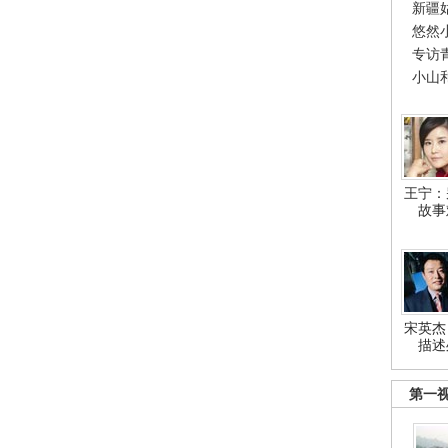
新疆
悠然
专访
小山
王宁：
故事
宋英杰
描述
第一