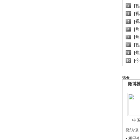
[
3
[
4
[
5
[
6
[焦
7
[
8
[
9
[
10
锘�
微博
中
微访谈
• 橙