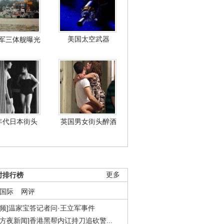
美国太空武器
军三体舰曝光
年代日本街头
英国男女街头醉酒
时排行榜
更多
国际
网评
视频]温家宝答记者问·王立军事件
东方夜新闻]香港黑帮内讧持刀追砍警...