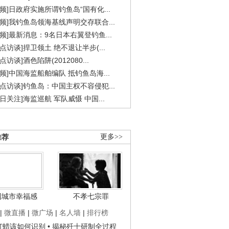
视频]日政府实施所谓钓鱼岛“国有化...
视频]我钓鱼岛领海基线声明交存联合...
视频]最新消息：9名日本右翼登钓鱼...
焦点访谈]捍卫领土 绝不退让半步(...
点访谈]酒色陷阱(2012080...
视频]中国海监船舶编队 抵钓鱼岛海...
焦点访谈]钓鱼岛：中国主权不容侵犯...
今日关注]海监巡航 军队威慑 中国...
推荐
更多>>
国城市幸福感
不孝七宗罪
|
微直播
|
微广场
|
名人墙
|
排行榜
子打蜡该如何识别
• 揭秘歼十研制全过程