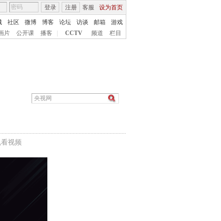
登录
注册
客服
设为首页
城
社区
微博
博客
论坛
访谈
邮箱
游戏
画片
公开课
播客
|
CCTV
频道
栏目
机看视频