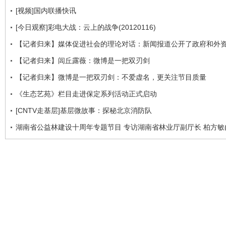
[视频]国内联播快讯
[今日观察]彩电大战：云上的战争(20120116)
【记者归来】媒体促进社会的理论对话：新闻报道公开了政府和外
【记者归来】闾丘露薇：微博是一把双刃剑
【记者归来】微博是一把双刃剑：不爱虚名，更关注节目质量
《生态艺苑》栏目走进保定系列活动正式启动
[CNTV走基层]基层微故事：探秘北京消防队
湖南省公益林建设十周年专题节目 专访湖南省林业厅副厅长 柏方敏(