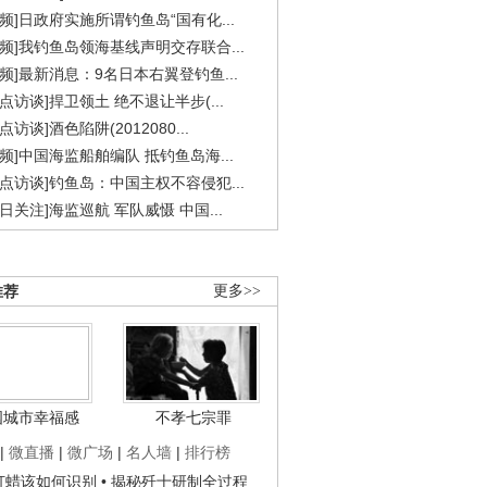
视频]日政府实施所谓钓鱼岛“国有化...
视频]我钓鱼岛领海基线声明交存联合...
视频]最新消息：9名日本右翼登钓鱼...
焦点访谈]捍卫领土 绝不退让半步(...
点访谈]酒色陷阱(2012080...
视频]中国海监船舶编队 抵钓鱼岛海...
焦点访谈]钓鱼岛：中国主权不容侵犯...
今日关注]海监巡航 军队威慑 中国...
推荐
更多>>
国城市幸福感
不孝七宗罪
|
微直播
|
微广场
|
名人墙
|
排行榜
子打蜡该如何识别
• 揭秘歼十研制全过程