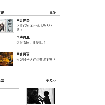
话题
更多
网言网语
病童候诊痛苦躺地无人让，
悲！
民声调查
您还看国足比赛吗？
网言网语
交警拔枪逼停酒驾该不该？
推荐
更多>>