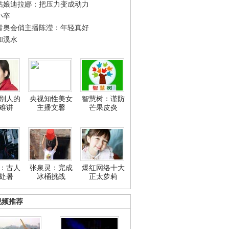
姑娘迪拉娜：把压力变成动力
小卒
青奥会俏主播陈滢：年轻真好
和溪水
别人的
央视知性美女
智慧树：谨防
难讲
主播文馨
芒果皮炎
：古人
张泉灵：完成
爆红网络十大
处暑
冰桶挑战
正太萝莉
视频推荐