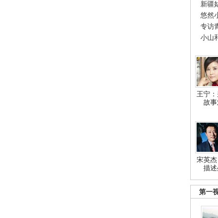
新疆
悠然
专访
小山
王宁：
故事
宋英杰
描述
第一