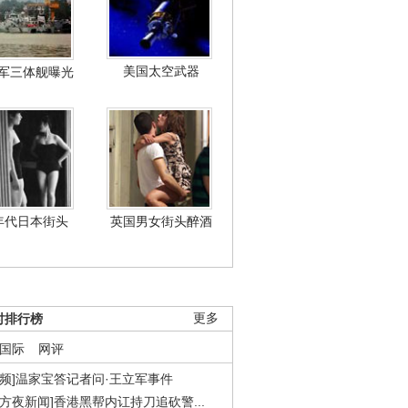
美国太空武器
军三体舰曝光
年代日本街头
英国男女街头醉酒
时排行榜
更多
国际
网评
视频]温家宝答记者问·王立军事件
东方夜新闻]香港黑帮内讧持刀追砍警...