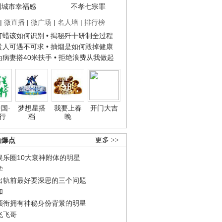
国城市幸福感
不孝七宗罪
|
微直播
|
微广场
|
名人墙
|
排行榜
子打蜡该如何识别
• 揭秘歼十研制全过程
种贵人可遇不可求
• 抽烟是如何毁掉健康
人为病妻搭40米扶手
• 拒绝浪费从我做起
国·
梦想星搭
我要上春
开门大吉
行
档
晚
劲爆点
更多 >>
娱乐圈10大衰神附体的明星
学
出轨前最好要深思的三个问题
和
领衔拥有神秘身份背景的明星
飞飞哥