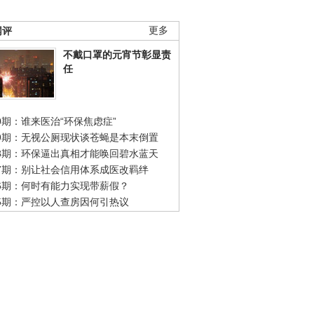
网评
更多
不戴口罩的元宵节彰显责
任
0期：谁来医治“环保焦虑症”
49期：无视公厕现状谈苍蝇是本末倒置
48期：环保逼出真相才能唤回碧水蓝天
47期：别让社会信用体系成医改羁绊
46期：何时有能力实现带薪假？
45期：严控以人查房因何引热议