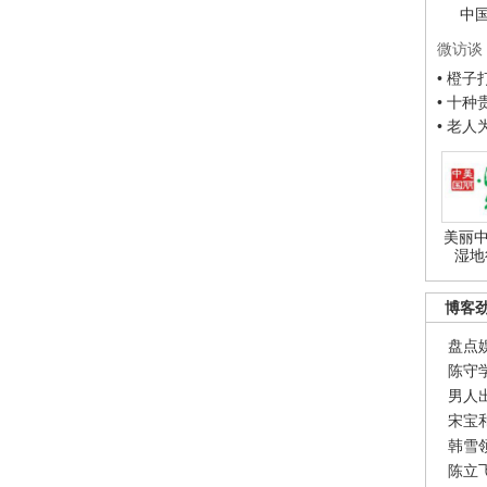
中
微访谈
• 橙
• 十
• 老
美丽中
湿地
博客
盘点
陈守
男人
宋宝
韩雪
陈立