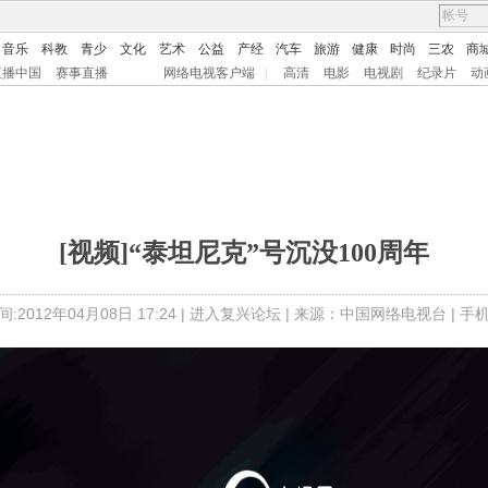
音乐
科教
青少
文化
艺术
公益
产经
汽车
旅游
健康
时尚
三农
商
直播中国
赛事直播
网络电视客户端
|
高清
电影
电视剧
纪录片
动
[视频]“泰坦尼克”号沉没100周年
:2012年04月08日 17:24 |
进入复兴论坛
| 来源：中国网络电视台 |
手