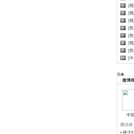
[
3
[
4
[
5
[
6
[焦
7
[
8
[
9
[
10
锘�
微博
中
微访谈
• 橙