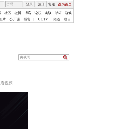
登录
注册
客服
设为首页
城
社区
微博
博客
论坛
访谈
邮箱
游戏
画片
公开课
播客
|
CCTV
频道
栏目
机看视频