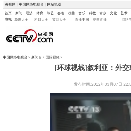
央视网
|
中国网络电视台
|
网站地图
首页
新闻
经济
体育
综艺
春晚
戏曲
音乐
科教
青少
文化
艺术
电视
频道大全
栏目大全
节目大全
直播中国
赛事直播
网络
中国网络电视台
>
新闻台
>
国际视频
>
[环球视线]叙利亚：外交斡
发布时间:2012年03月07日 22:5